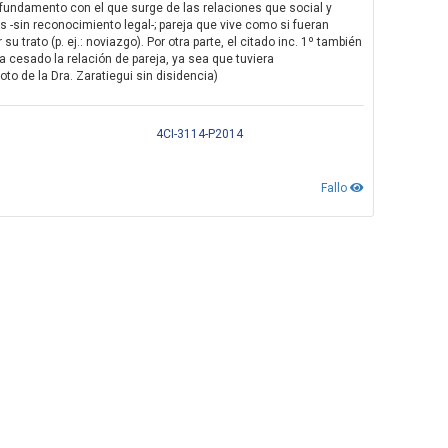
se fundamento con el que surge de las relaciones que social y
s -sin reconocimiento legal-; pareja que vive como si fueran
trato (p. ej.: noviazgo). Por otra parte, el citado inc. 1º también
 cesado la relación de pareja, ya sea que tuviera
Voto de la Dra. Zaratiegui sin disidencia)
4CI-3114-P2014
Fallo