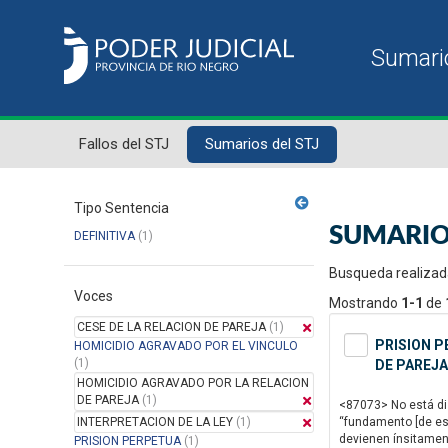
Fallos del STJ
Sumarios del STJ
Tipo Sentencia
SUMARIO
DEFINITIVA
(1)
Busqueda realizad
Voces
Mostrando
1-1
de
CESE DE LA RELACION DE PAREJA
(1)
PRISION P
HOMICIDIO AGRAVADO POR EL VINCULO
(1)
DE PAREJA
HOMICIDIO AGRAVADO POR LA RELACION
DE PAREJA
(1)
<87073> No está disc
INTERPRETACION DE LA LEY
(1)
“fundamento [de est
devienen ínsitamente
PRISION PERPETUA
(1)