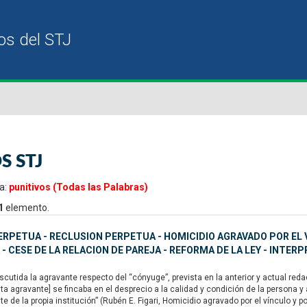
S STJ
a:
punitivos (Todas las Palabras)
1
elemento.
ERPETUA - RECLUSION PERPETUA - HOMICIDIO AGRAVADO POR EL 
 - CESE DE LA RELACION DE PAREJA - REFORMA DE LA LEY - INTERP
utida la agravante respecto del “cónyuge”, prevista en la anterior y actual redacc
a agravante] se fincaba en el desprecio a la calidad y condición de la persona y
 de la propia institución” (Rubén E. Figari, Homicidio agravado por el vínculo y p