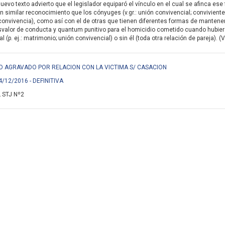
nuevo texto advierto que el legislador equiparó el vínculo en el cual se afinca e
n similar reconocimiento que los cónyuges (v.gr.: unión convivencial; conviviente
onvivencia), como así con el de otras que tienen diferentes formas de mantener su 
svalor de conducta y quantum punitivo para el homicidio cometido cuando hubiera
 (p. ej.: matrimonio; unión convivencial) o sin él (toda otra relación de pareja). (
IDIO AGRAVADO POR RELACION CON LA VICTIMA S/ CASACION
4/12/2016 - DEFINITIVA
 STJ Nº2