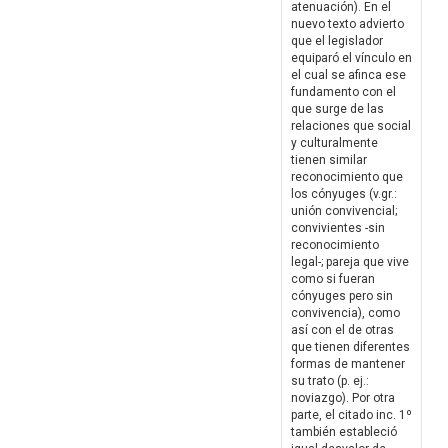
atenuación). En el
nuevo texto advierto
que el legislador
equiparó el vínculo en
el cual se afinca ese
fundamento con el
que surge de las
relaciones que social
y culturalmente
tienen similar
reconocimiento que
los cónyuges (v.gr.:
unión convivencial;
convivientes -sin
reconocimiento
legal-; pareja que vive
como si fueran
cónyuges pero sin
convivencia), como
así con el de otras
que tienen diferentes
formas de mantener
su trato (p. ej.:
noviazgo). Por otra
parte, el citado inc. 1º
también estableció