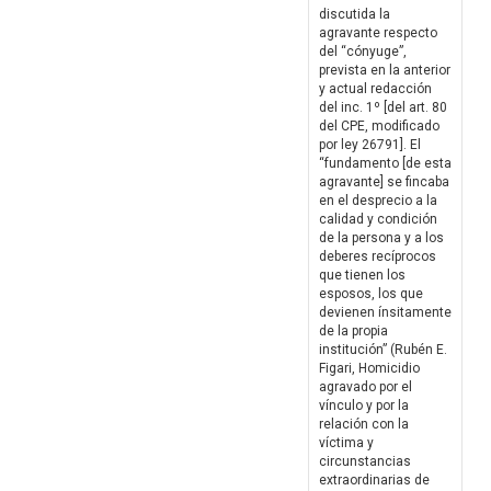
discutida la
agravante respecto
del “cónyuge”,
prevista en la anterior
y actual redacción
del inc. 1º [del art. 80
del CPE, modificado
por ley 26791]. El
“fundamento [de esta
agravante] se fincaba
en el desprecio a la
calidad y condición
de la persona y a los
deberes recíprocos
que tienen los
esposos, los que
devienen ínsitamente
de la propia
institución” (Rubén E.
Figari, Homicidio
agravado por el
vínculo y por la
relación con la
víctima y
circunstancias
extraordinarias de