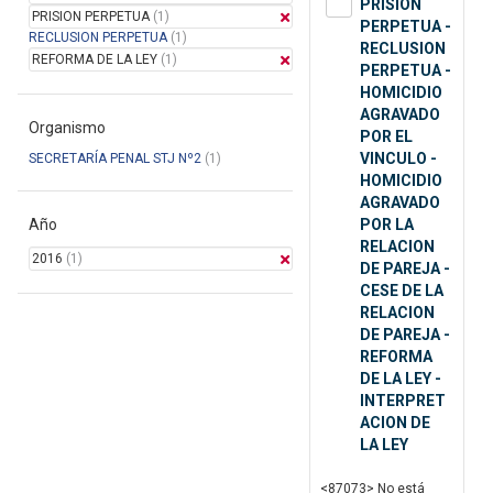
PRISION
PRISION PERPETUA
(1)
PERPETUA -
RECLUSION PERPETUA
(1)
RECLUSION
REFORMA DE LA LEY
(1)
PERPETUA -
HOMICIDIO
AGRAVADO
Organismo
POR EL
VINCULO -
SECRETARÍA PENAL STJ Nº2
(1)
HOMICIDIO
AGRAVADO
Año
POR LA
RELACION
2016
(1)
DE PAREJA -
CESE DE LA
RELACION
DE PAREJA -
REFORMA
DE LA LEY -
INTERPRET
ACION DE
LA LEY
<87073> No está