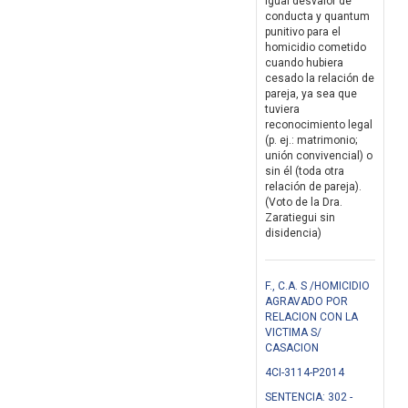
igual desvalor de
conducta y quantum
punitivo para el
homicidio cometido
cuando hubiera
cesado la relación de
pareja, ya sea que
tuviera
reconocimiento legal
(p. ej.: matrimonio;
unión convivencial) o
sin él (toda otra
relación de pareja).
(Voto de la Dra.
Zaratiegui sin
disidencia)
F., C.A. S /HOMICIDIO
AGRAVADO POR
RELACION CON LA
VICTIMA S/
CASACION
4CI-3114-P2014
SENTENCIA: 302 -