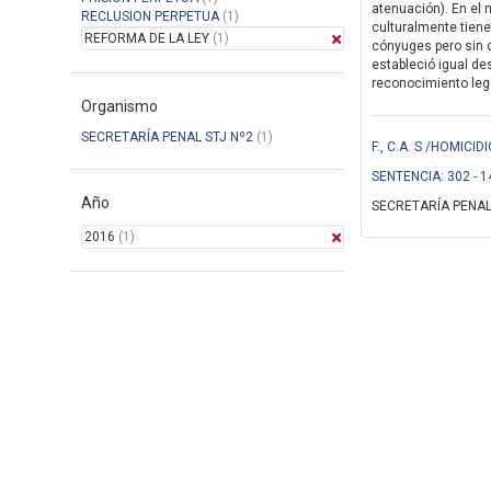
atenuación). En el 
RECLUSION PERPETUA
(1)
culturalmente tiene
REFORMA DE LA LEY
(1)
cónyuges pero sin c
estableció igual de
reconocimiento legal
Organismo
SECRETARÍA PENAL STJ Nº2
(1)
F., C.A. S /HOMIC
SENTENCIA: 302 - 1
Año
SECRETARÍA PENAL
2016
(1)