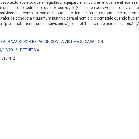
nuevo texto advierto que el legislador equiparó el vínculo en el cual se afinca e
n similar reconocimiento que los cónyuges (v.gr.: unión convivencial; conviviente
onvivencia), como así con el de otras que tienen diferentes formas de mantener su 
svalor de conducta y quantum punitivo para el homicidio cometido cuando hubiera
 (p. ej.: matrimonio; unión convivencial) o sin él (toda otra relación de pareja). (
IDIO AGRAVADO POR RELACION CON LA VICTIMA S/ CASACION
4/12/2016 - DEFINITIVA
 STJ Nº2