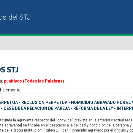
S STJ
a:
punitivos (Todas las Palabras)
1
elemento.
ERPETUA - RECLUSION PERPETUA - HOMICIDIO AGRAVADO POR EL 
 - CESE DE LA RELACION DE PAREJA - REFORMA DE LA LEY - INTERP
utida la agravante respecto del “cónyuge”, prevista en la anterior y actual redacc
a agravante] se fincaba en el desprecio a la calidad y condición de la persona y
 de la propia institución” (Rubén E. Figari, Homicidio agravado por el vínculo y p