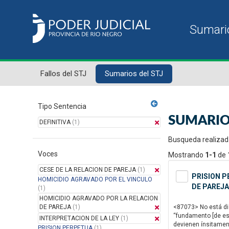
Fallos del STJ
Sumarios del STJ
Tipo Sentencia
SUMARIO
DEFINITIVA
(1)
Busqueda realizad
Voces
Mostrando
1-1
de
CESE DE LA RELACION DE PAREJA
(1)
PRISION P
HOMICIDIO AGRAVADO POR EL VINCULO
DE PAREJA
(1)
HOMICIDIO AGRAVADO POR LA RELACION
DE PAREJA
(1)
<87073> No está disc
“fundamento [de est
INTERPRETACION DE LA LEY
(1)
devienen ínsitamente
PRISION PERPETUA
(1)