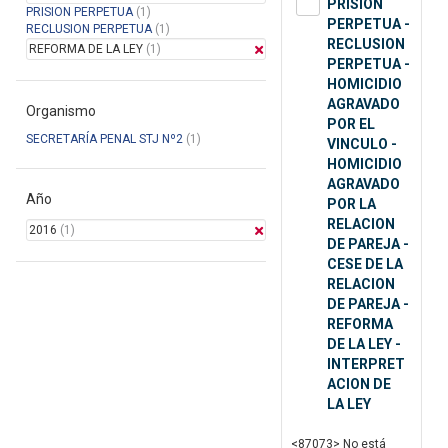
PRISION
PRISION PERPETUA
(1)
PERPETUA -
RECLUSION PERPETUA
(1)
RECLUSION
REFORMA DE LA LEY
(1)
PERPETUA -
HOMICIDIO
AGRAVADO
Organismo
POR EL
SECRETARÍA PENAL STJ Nº2
(1)
VINCULO -
HOMICIDIO
AGRAVADO
Año
POR LA
RELACION
2016
(1)
DE PAREJA -
CESE DE LA
RELACION
DE PAREJA -
REFORMA
DE LA LEY -
INTERPRET
ACION DE
LA LEY
<87073> No está