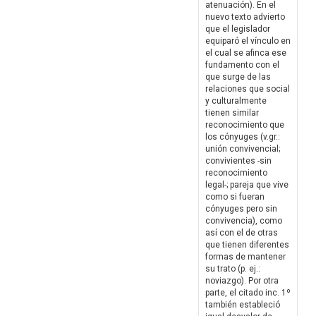
atenuación). En el
nuevo texto advierto
que el legislador
equiparó el vínculo en
el cual se afinca ese
fundamento con el
que surge de las
relaciones que social
y culturalmente
tienen similar
reconocimiento que
los cónyuges (v.gr.:
unión convivencial;
convivientes -sin
reconocimiento
legal-; pareja que vive
como si fueran
cónyuges pero sin
convivencia), como
así con el de otras
que tienen diferentes
formas de mantener
su trato (p. ej.:
noviazgo). Por otra
parte, el citado inc. 1º
también estableció