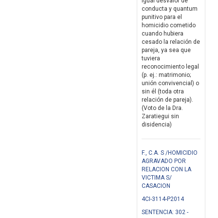
igual desvalor de
conducta y quantum
punitivo para el
homicidio cometido
cuando hubiera
cesado la relación de
pareja, ya sea que
tuviera
reconocimiento legal
(p. ej.: matrimonio;
unión convivencial) o
sin él (toda otra
relación de pareja).
(Voto de la Dra.
Zaratiegui sin
disidencia)
F., C.A. S /HOMICIDIO
AGRAVADO POR
RELACION CON LA
VICTIMA S/
CASACION
4CI-3114-P2014
SENTENCIA: 302 -