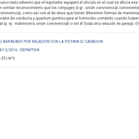
nuevo texto advierto que el legislador equiparó el vínculo en el cual se afinca e
n similar reconocimiento que los cónyuges (v.gr.: unión convivencial; conviviente
onvivencia), como así con el de otras que tienen diferentes formas de mantener su 
svalor de conducta y quantum punitivo para el homicidio cometido cuando hubiera
 (p. ej.: matrimonio; unión convivencial) o sin él (toda otra relación de pareja). (
IDIO AGRAVADO POR RELACION CON LA VICTIMA S/ CASACION
4/12/2016 - DEFINITIVA
 STJ Nº2