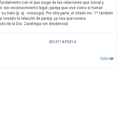
se fundamento con el que surge de las relaciones que social y
s -sin reconocimiento legal-; pareja que vive como si fueran
trato (p. ej.: noviazgo). Por otra parte, el citado inc. 1º también
 cesado la relación de pareja, ya sea que tuviera
Voto de la Dra. Zaratiegui sin disidencia)
4CI-3114-P2014
Fallo