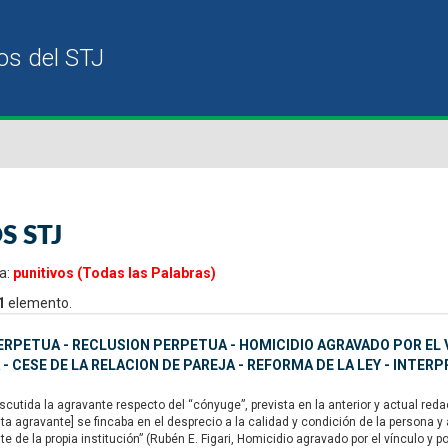
S STJ
a:
punitivos (Todas las Palabras)
1
elemento.
ERPETUA - RECLUSION PERPETUA - HOMICIDIO AGRAVADO POR EL 
 - CESE DE LA RELACION DE PAREJA - REFORMA DE LA LEY - INTERP
utida la agravante respecto del “cónyuge”, prevista en la anterior y actual redacc
a agravante] se fincaba en el desprecio a la calidad y condición de la persona y
 de la propia institución” (Rubén E. Figari, Homicidio agravado por el vínculo y p