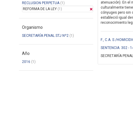
atenuación). En el 
RECLUSION PERPETUA
(1)
culturalmente tiene
REFORMA DE LA LEY
(1)
cónyuges pero sin c
estableció igual de
reconocimiento legal
Organismo
SECRETARÍA PENAL STJ Nº2
(1)
F., C.A. S /HOMIC
SENTENCIA: 302 - 1
Año
SECRETARÍA PENAL
2016
(1)