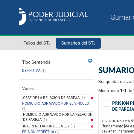
Fallos del STJ
Sumarios del STJ
Tipo Sentencia
SUMARIO
DEFINITIVA
(1)
Busqueda realizad
Voces
Mostrando
1-1
de
CESE DE LA RELACION DE PAREJA
(1)
PRISION P
HOMICIDIO AGRAVADO POR EL VINCULO
(1)
DE PAREJA
HOMICIDIO AGRAVADO POR LA RELACION
DE PAREJA
(1)
<87073> No está disc
INTERPRETACION DE LA LEY
(1)
“fundamento [de est
devienen ínsitamente
PRISION PERPETUA
(1)