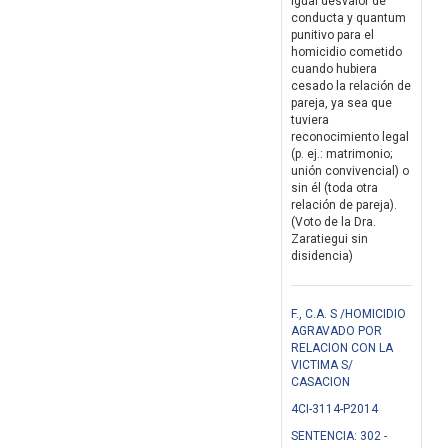
igual desvalor de
conducta y quantum
punitivo para el
homicidio cometido
cuando hubiera
cesado la relación de
pareja, ya sea que
tuviera
reconocimiento legal
(p. ej.: matrimonio;
unión convivencial) o
sin él (toda otra
relación de pareja).
(Voto de la Dra.
Zaratiegui sin
disidencia)
F., C.A. S /HOMICIDIO
AGRAVADO POR
RELACION CON LA
VICTIMA S/
CASACION
4CI-3114-P2014
SENTENCIA: 302 -