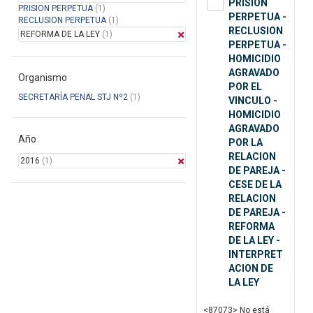
PRISION
PRISION PERPETUA
(1)
PERPETUA -
RECLUSION PERPETUA
(1)
RECLUSION
REFORMA DE LA LEY
(1)
PERPETUA -
HOMICIDIO
AGRAVADO
Organismo
POR EL
SECRETARÍA PENAL STJ Nº2
(1)
VINCULO -
HOMICIDIO
AGRAVADO
Año
POR LA
RELACION
2016
(1)
DE PAREJA -
CESE DE LA
RELACION
DE PAREJA -
REFORMA
DE LA LEY -
INTERPRET
ACION DE
LA LEY
<87073> No está