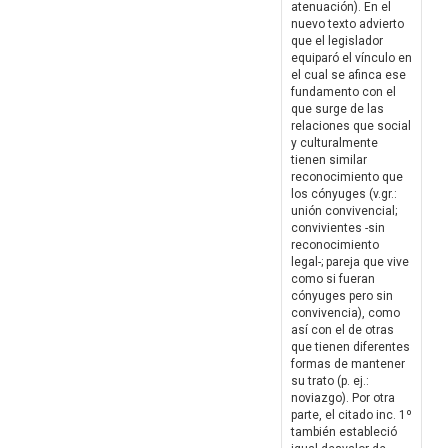
atenuación). En el
nuevo texto advierto
que el legislador
equiparó el vínculo en
el cual se afinca ese
fundamento con el
que surge de las
relaciones que social
y culturalmente
tienen similar
reconocimiento que
los cónyuges (v.gr.:
unión convivencial;
convivientes -sin
reconocimiento
legal-; pareja que vive
como si fueran
cónyuges pero sin
convivencia), como
así con el de otras
que tienen diferentes
formas de mantener
su trato (p. ej.:
noviazgo). Por otra
parte, el citado inc. 1º
también estableció