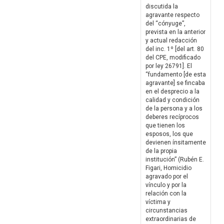
discutida la
agravante respecto
del “cónyuge”,
prevista en la anterior
y actual redacción
del inc. 1º [del art. 80
del CPE, modificado
por ley 26791]. El
“fundamento [de esta
agravante] se fincaba
en el desprecio a la
calidad y condición
de la persona y a los
deberes recíprocos
que tienen los
esposos, los que
devienen ínsitamente
de la propia
institución” (Rubén E.
Figari, Homicidio
agravado por el
vínculo y por la
relación con la
víctima y
circunstancias
extraordinarias de