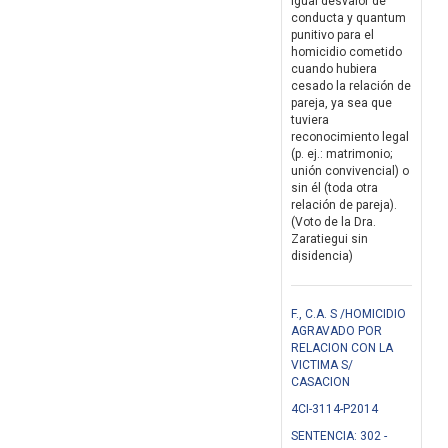
igual desvalor de
conducta y quantum
punitivo para el
homicidio cometido
cuando hubiera
cesado la relación de
pareja, ya sea que
tuviera
reconocimiento legal
(p. ej.: matrimonio;
unión convivencial) o
sin él (toda otra
relación de pareja).
(Voto de la Dra.
Zaratiegui sin
disidencia)
F., C.A. S /HOMICIDIO
AGRAVADO POR
RELACION CON LA
VICTIMA S/
CASACION
4CI-3114-P2014
SENTENCIA: 302 -