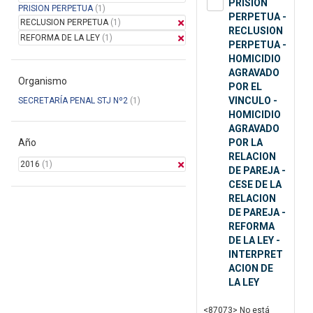
PRISION
PRISION PERPETUA
(1)
PERPETUA -
RECLUSION PERPETUA
(1)
RECLUSION
REFORMA DE LA LEY
(1)
PERPETUA -
HOMICIDIO
AGRAVADO
Organismo
POR EL
VINCULO -
SECRETARÍA PENAL STJ Nº2
(1)
HOMICIDIO
AGRAVADO
Año
POR LA
RELACION
2016
(1)
DE PAREJA -
CESE DE LA
RELACION
DE PAREJA -
REFORMA
DE LA LEY -
INTERPRET
ACION DE
LA LEY
<87073> No está