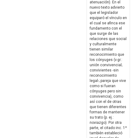
atenuación). En el
nuevo texto advierto
que el legislador
equiparó el vínculo en
el cual se afinca ese
fundamento con el
que surge de las
relaciones que social
y culturalmente
tienen similar
reconocimiento que
los cónyuges (v.gr.:
unión convivencial;
convivientes -sin
reconocimiento
legal-; pareja que vive
como si fueran
cónyuges pero sin
convivencia), como
así con el de otras
que tienen diferentes
formas de mantener
su trato (p. ej.:
noviazgo). Por otra
parte, el citado inc. 1º
también estableció