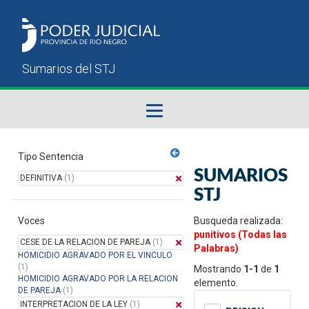
Fallos del STJ
Tipo Sentencia
SUMARIOS
DEFINITIVA
(1)
Sumarios del STJ
STJ
Voces
Manual del Usuario
Busqueda realizada:
punitivos (Todas las
CESE DE LA RELACION DE PAREJA
(1)
Palabras)
HOMICIDIO AGRAVADO POR EL VINCULO
(1)
Mostrando
1-1
de
1
HOMICIDIO AGRAVADO POR LA RELACION
elemento.
DE PAREJA
(1)
INTERPRETACION DE LA LEY
(1)