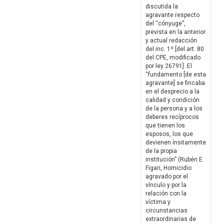
discutida la
agravante respecto
del “cónyuge”,
prevista en la anterior
y actual redacción
del inc. 1º [del art. 80
del CPE, modificado
por ley 26791]. El
“fundamento [de esta
agravante] se fincaba
en el desprecio a la
calidad y condición
de la persona y a los
deberes recíprocos
que tienen los
esposos, los que
devienen ínsitamente
de la propia
institución” (Rubén E.
Figari, Homicidio
agravado por el
vínculo y por la
relación con la
víctima y
circunstancias
extraordinarias de