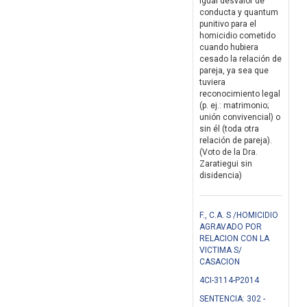
igual desvalor de
conducta y quantum
punitivo para el
homicidio cometido
cuando hubiera
cesado la relación de
pareja, ya sea que
tuviera
reconocimiento legal
(p. ej.: matrimonio;
unión convivencial) o
sin él (toda otra
relación de pareja).
(Voto de la Dra.
Zaratiegui sin
disidencia)
F., C.A. S /HOMICIDIO
AGRAVADO POR
RELACION CON LA
VICTIMA S/
CASACION
4CI-3114-P2014
SENTENCIA: 302 -