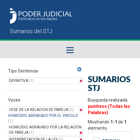
Fallos del STJ
Tipo Sentencia
SUMARIOS
DEFINITIVA
(1)
Sumarios del STJ
STJ
Voces
Manual del Usuario
Busqueda realizada:
punitivos (Todas las
CESE DE LA RELACION DE PAREJA
(1)
Palabras)
HOMICIDIO AGRAVADO POR EL VINCULO
(1)
Mostrando
1-1
de
1
HOMICIDIO AGRAVADO POR LA RELACION
elemento.
DE PAREJA
(1)
INTERPRETACION DE LA LEY
(1)