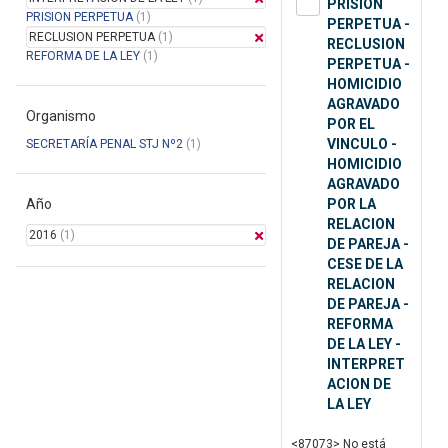
PRISION
PRISION PERPETUA
(1)
PERPETUA -
RECLUSION PERPETUA
(1)
RECLUSION
REFORMA DE LA LEY
(1)
PERPETUA -
HOMICIDIO
AGRAVADO
Organismo
POR EL
VINCULO -
SECRETARÍA PENAL STJ Nº2
(1)
HOMICIDIO
AGRAVADO
Año
POR LA
RELACION
2016
(1)
DE PAREJA -
CESE DE LA
RELACION
DE PAREJA -
REFORMA
DE LA LEY -
INTERPRET
ACION DE
LA LEY
<87073> No está