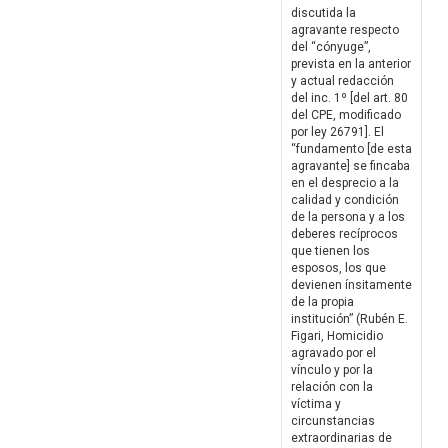
discutida la
agravante respecto
del “cónyuge”,
prevista en la anterior
y actual redacción
del inc. 1º [del art. 80
del CPE, modificado
por ley 26791]. El
“fundamento [de esta
agravante] se fincaba
en el desprecio a la
calidad y condición
de la persona y a los
deberes recíprocos
que tienen los
esposos, los que
devienen ínsitamente
de la propia
institución” (Rubén E.
Figari, Homicidio
agravado por el
vínculo y por la
relación con la
víctima y
circunstancias
extraordinarias de