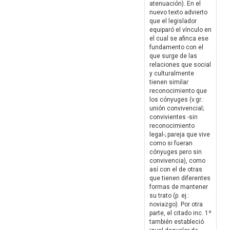
atenuación). En el
nuevo texto advierto
que el legislador
equiparó el vínculo en
el cual se afinca ese
fundamento con el
que surge de las
relaciones que social
y culturalmente
tienen similar
reconocimiento que
los cónyuges (v.gr.:
unión convivencial;
convivientes -sin
reconocimiento
legal-; pareja que vive
como si fueran
cónyuges pero sin
convivencia), como
así con el de otras
que tienen diferentes
formas de mantener
su trato (p. ej.:
noviazgo). Por otra
parte, el citado inc. 1º
también estableció