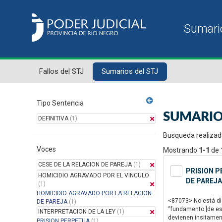
Fallos del STJ
Sumarios del STJ
Tipo Sentencia
SUMARIO
DEFINITIVA
(1)
Busqueda realizad
Voces
Mostrando
1-1
de
CESE DE LA RELACION DE PAREJA
(1)
PRISION P
HOMICIDIO AGRAVADO POR EL VINCULO
DE PAREJA
(1)
HOMICIDIO AGRAVADO POR LA RELACION
<87073> No está disc
DE PAREJA
(1)
“fundamento [de est
INTERPRETACION DE LA LEY
(1)
devienen ínsitamente
PRISION PERPETUA
(1)