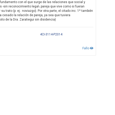
se fundamento con el que surge de las relaciones que social y
s -sin reconocimiento legal-; pareja que vive como si fueran
trato (p. ej.: noviazgo). Por otra parte, el citado inc. 1º también
 cesado la relación de pareja, ya sea que tuviera
Voto de la Dra. Zaratiegui sin disidencia)
4CI-3114-P2014
Fallo