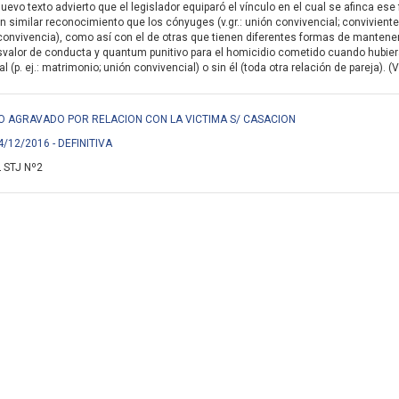
nuevo texto advierto que el legislador equiparó el vínculo en el cual se afinca e
n similar reconocimiento que los cónyuges (v.gr.: unión convivencial; conviviente
onvivencia), como así con el de otras que tienen diferentes formas de mantener su 
svalor de conducta y quantum punitivo para el homicidio cometido cuando hubiera
 (p. ej.: matrimonio; unión convivencial) o sin él (toda otra relación de pareja). (
IDIO AGRAVADO POR RELACION CON LA VICTIMA S/ CASACION
4/12/2016 - DEFINITIVA
 STJ Nº2