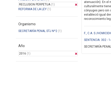
atenuación). En el 
RECLUSION PERPETUA
(1)
culturalmente tiene
REFORMA DE LA LEY
(1)
cónyuges pero sin c
estableció igual de
reconocimiento legal
Organismo
SECRETARÍA PENAL STJ Nº2
(1)
F., C.A. S /HOMIC
SENTENCIA: 302 - 1
Año
SECRETARÍA PENAL
2016
(1)