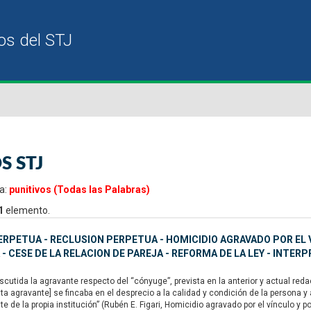
S STJ
a:
punitivos (Todas las Palabras)
1
elemento.
ERPETUA - RECLUSION PERPETUA - HOMICIDIO AGRAVADO POR EL 
 - CESE DE LA RELACION DE PAREJA - REFORMA DE LA LEY - INTERP
utida la agravante respecto del “cónyuge”, prevista en la anterior y actual redacc
a agravante] se fincaba en el desprecio a la calidad y condición de la persona y
 de la propia institución” (Rubén E. Figari, Homicidio agravado por el vínculo y p