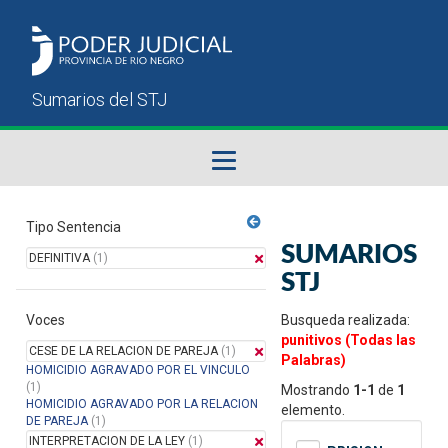
Fallos del STJ
Tipo Sentencia
SUMARIOS
DEFINITIVA
(1)
Sumarios del STJ
STJ
Voces
Manual del Usuario
Busqueda realizada:
punitivos (Todas las
CESE DE LA RELACION DE PAREJA
(1)
Palabras)
HOMICIDIO AGRAVADO POR EL VINCULO
(1)
Mostrando
1-1
de
1
HOMICIDIO AGRAVADO POR LA RELACION
elemento.
DE PAREJA
(1)
INTERPRETACION DE LA LEY
(1)