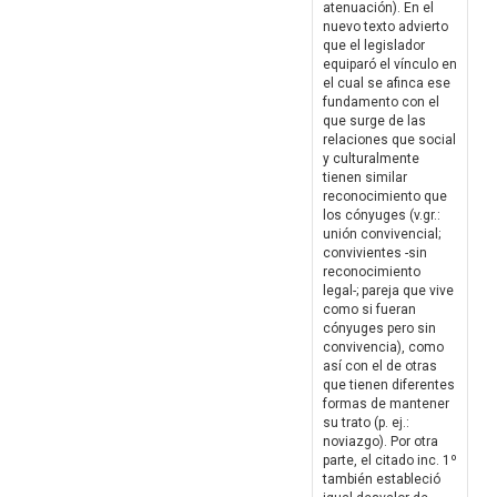
atenuación). En el
nuevo texto advierto
que el legislador
equiparó el vínculo en
el cual se afinca ese
fundamento con el
que surge de las
relaciones que social
y culturalmente
tienen similar
reconocimiento que
los cónyuges (v.gr.:
unión convivencial;
convivientes -sin
reconocimiento
legal-; pareja que vive
como si fueran
cónyuges pero sin
convivencia), como
así con el de otras
que tienen diferentes
formas de mantener
su trato (p. ej.:
noviazgo). Por otra
parte, el citado inc. 1º
también estableció