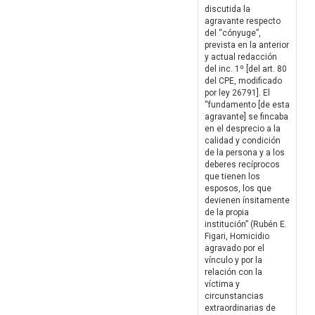
discutida la
agravante respecto
del “cónyuge”,
prevista en la anterior
y actual redacción
del inc. 1º [del art. 80
del CPE, modificado
por ley 26791]. El
“fundamento [de esta
agravante] se fincaba
en el desprecio a la
calidad y condición
de la persona y a los
deberes recíprocos
que tienen los
esposos, los que
devienen ínsitamente
de la propia
institución” (Rubén E.
Figari, Homicidio
agravado por el
vínculo y por la
relación con la
víctima y
circunstancias
extraordinarias de