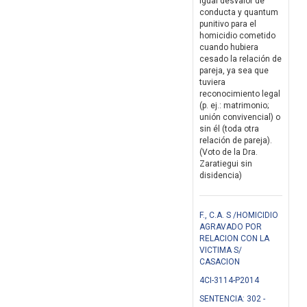
igual desvalor de
conducta y quantum
punitivo para el
homicidio cometido
cuando hubiera
cesado la relación de
pareja, ya sea que
tuviera
reconocimiento legal
(p. ej.: matrimonio;
unión convivencial) o
sin él (toda otra
relación de pareja).
(Voto de la Dra.
Zaratiegui sin
disidencia)
F., C.A. S /HOMICIDIO
AGRAVADO POR
RELACION CON LA
VICTIMA S/
CASACION
4CI-3114-P2014
SENTENCIA: 302 -