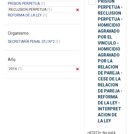
PRISION
PRISION PERPETUA
(1)
PERPETUA -
RECLUSION PERPETUA
(1)
RECLUSION
REFORMA DE LA LEY
(1)
PERPETUA -
HOMICIDIO
AGRAVADO
Organismo
POR EL
SECRETARÍA PENAL STJ Nº2
(1)
VINCULO -
HOMICIDIO
AGRAVADO
Año
POR LA
RELACION
2016
(1)
DE PAREJA -
CESE DE LA
RELACION
DE PAREJA -
REFORMA
DE LA LEY -
INTERPRET
ACION DE
LA LEY
<87073> No está