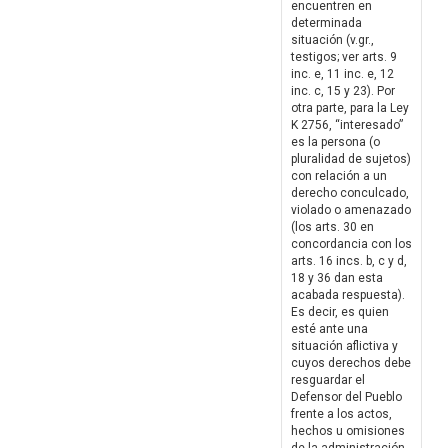
encuentren en
determinada
situación (v.gr.,
testigos; ver arts. 9
inc. e, 11 inc. e, 12
inc. c, 15 y 23). Por
otra parte, para la Ley
K 2756, “interesado”
es la persona (o
pluralidad de sujetos)
con relación a un
derecho conculcado,
violado o amenazado
(los arts. 30 en
concordancia con los
arts. 16 incs. b, c y d,
18 y 36 dan esta
acabada respuesta).
Es decir, es quien
esté ante una
situación aflictiva y
cuyos derechos debe
resguardar el
Defensor del Pueblo
frente a los actos,
hechos u omisiones