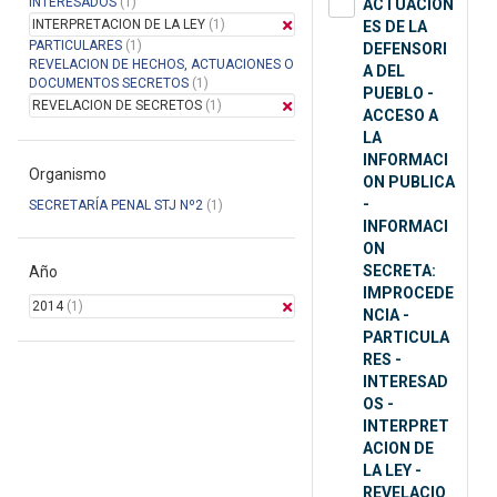
INTERESADOS
(1)
ACTUACION
INTERPRETACION DE LA LEY
(1)
ES DE LA
PARTICULARES
(1)
DEFENSORI
REVELACION DE HECHOS, ACTUACIONES O
A DEL
DOCUMENTOS SECRETOS
(1)
PUEBLO -
REVELACION DE SECRETOS
(1)
ACCESO A
LA
INFORMACI
Organismo
ON PUBLICA
-
SECRETARÍA PENAL STJ Nº2
(1)
INFORMACI
ON
SECRETA:
Año
IMPROCEDE
2014
(1)
NCIA -
PARTICULA
RES -
INTERESAD
OS -
INTERPRET
ACION DE
LA LEY -
REVELACIO