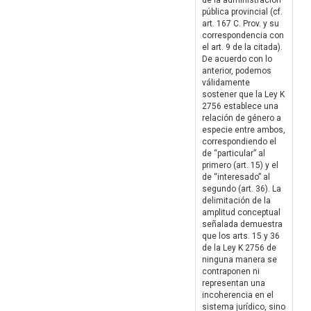
de la administración
pública provincial (cf.
art. 167 C. Prov. y su
correspondencia con
el art. 9 de la citada).
De acuerdo con lo
anterior, podemos
válidamente
sostener que la Ley K
2756 establece una
relación de género a
especie entre ambos,
correspondiendo el
de “particular” al
primero (art. 15) y el
de “interesado” al
segundo (art. 36). La
delimitación de la
amplitud conceptual
señalada demuestra
que los arts. 15 y 36
de la Ley K 2756 de
ninguna manera se
contraponen ni
representan una
incoherencia en el
sistema jurídico, sino