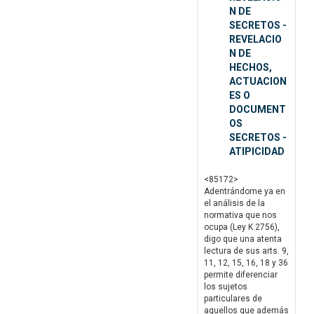
N DE
SECRETOS -
REVELACIO
N DE
HECHOS,
ACTUACION
ES O
DOCUMENT
OS
SECRETOS -
ATIPICIDAD
<85172>
Adentrándome ya en
el análisis de la
normativa que nos
ocupa (Ley K 2756),
digo que una atenta
lectura de sus arts. 9,
11, 12, 15, 16, 18 y 36
permite diferenciar
los sujetos
particulares de
aquellos que además