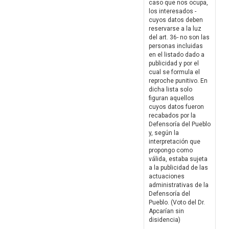
caso que nos ocupa,
los interesados -
cuyos datos deben
reservarse a la luz
del art. 36- no son las
personas incluidas
en el listado dado a
publicidad y por el
cual se formula el
reproche punitivo. En
dicha lista solo
figuran aquellos
cuyos datos fueron
recabados por la
Defensoría del Pueblo
y, según la
interpretación que
propongo como
válida, estaba sujeta
a la publicidad de las
actuaciones
administrativas de la
Defensoría del
Pueblo. (Voto del Dr.
Apcarían sin
disidencia)