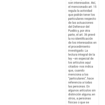
son interesados. Así,
el mencionado art. 15
regula la actividad
que podrán tener los
particulares respecto
de las actuaciones
del Defensor del
Pueblo y, por otra
parte, el art. 36 prevé
la no identificación
de los interesados en
el procedimiento
investigado. La
lectura integral de la
ley –en especial de
los artículos aquí
citados- nos indica
que, cuando
menciona a los
“particulares”, hace
referencia a todas
las personas. En
algunos artículos sin
distinción alguna; en
otros, a personas
físicas o que se