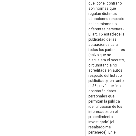
que, por el contrario,
son normas que
regulan distintas
situaciones respecto
de las mismas o
diferentes personas.-
El art. 15 establece la
publicidad de las
actuaciones para
todos los particulares
(salvo que se
dispusiera el secreto,
circunstancia no
acreditada en autos
respecto del listado
publicitado), en tanto
el 36 prevé que “no
constarán datos
personales que
permitan la pública
identificación de los
interesados en el
procedimiento
investigado” (el
resaltado me
pertenece). En el