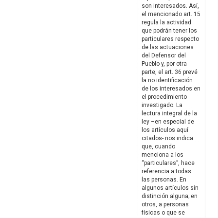
son interesados. Así,
el mencionado art. 15
regula la actividad
que podrán tener los
particulares respecto
de las actuaciones
del Defensor del
Pueblo y, por otra
parte, el art. 36 prevé
la no identificación
de los interesados en
el procedimiento
investigado. La
lectura integral de la
ley –en especial de
los artículos aquí
citados- nos indica
que, cuando
menciona a los
“particulares”, hace
referencia a todas
las personas. En
algunos artículos sin
distinción alguna; en
otros, a personas
físicas o que se