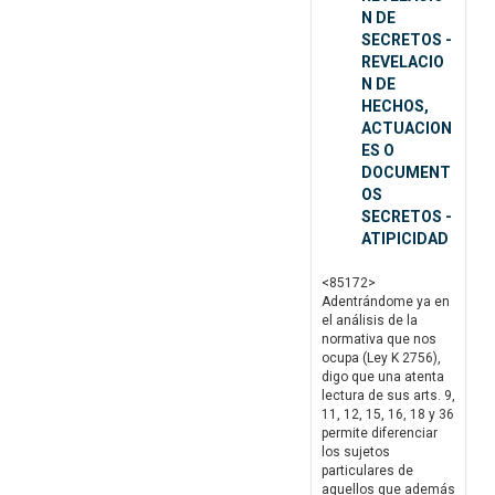
N DE
SECRETOS -
REVELACIO
N DE
HECHOS,
ACTUACION
ES O
DOCUMENT
OS
SECRETOS -
ATIPICIDAD
<85172>
Adentrándome ya en
el análisis de la
normativa que nos
ocupa (Ley K 2756),
digo que una atenta
lectura de sus arts. 9,
11, 12, 15, 16, 18 y 36
permite diferenciar
los sujetos
particulares de
aquellos que además