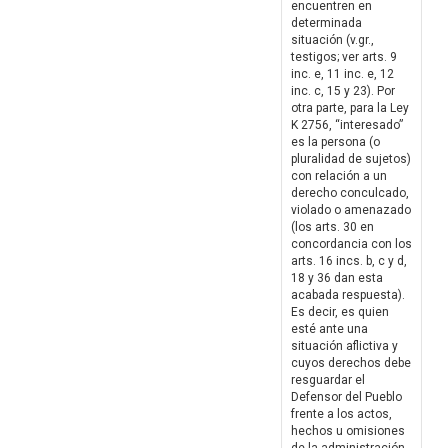
encuentren en
determinada
situación (v.gr.,
testigos; ver arts. 9
inc. e, 11 inc. e, 12
inc. c, 15 y 23). Por
otra parte, para la Ley
K 2756, “interesado”
es la persona (o
pluralidad de sujetos)
con relación a un
derecho conculcado,
violado o amenazado
(los arts. 30 en
concordancia con los
arts. 16 incs. b, c y d,
18 y 36 dan esta
acabada respuesta).
Es decir, es quien
esté ante una
situación aflictiva y
cuyos derechos debe
resguardar el
Defensor del Pueblo
frente a los actos,
hechos u omisiones