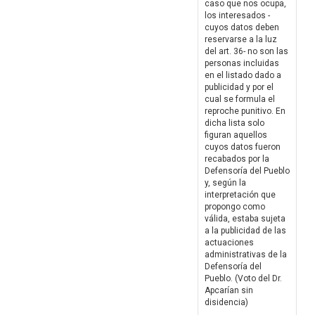
caso que nos ocupa,
los interesados -
cuyos datos deben
reservarse a la luz
del art. 36- no son las
personas incluidas
en el listado dado a
publicidad y por el
cual se formula el
reproche punitivo. En
dicha lista solo
figuran aquellos
cuyos datos fueron
recabados por la
Defensoría del Pueblo
y, según la
interpretación que
propongo como
válida, estaba sujeta
a la publicidad de las
actuaciones
administrativas de la
Defensoría del
Pueblo. (Voto del Dr.
Apcarían sin
disidencia)