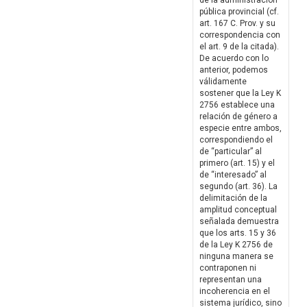
de la administración
pública provincial (cf.
art. 167 C. Prov. y su
correspondencia con
el art. 9 de la citada).
De acuerdo con lo
anterior, podemos
válidamente
sostener que la Ley K
2756 establece una
relación de género a
especie entre ambos,
correspondiendo el
de “particular” al
primero (art. 15) y el
de “interesado” al
segundo (art. 36). La
delimitación de la
amplitud conceptual
señalada demuestra
que los arts. 15 y 36
de la Ley K 2756 de
ninguna manera se
contraponen ni
representan una
incoherencia en el
sistema jurídico, sino