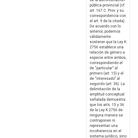
de la administración
pública provincial (cf.
art. 167 C. Prov. y su
correspondencia con
el art. 9 de la citada).
De acuerdo con lo
anterior, podemos
válidamente
sostener que la Ley K
2756 establece una
relación de género a
especie entre ambos,
correspondiendo el
de “particular” al
primero (art. 15) y el
de “interesado” al
segundo (art. 36). La
delimitación de la
amplitud conceptual
señalada demuestra
que los arts. 15 y 36
de la Ley K 2756 de
ninguna manera se
contraponen ni
representan una
incoherencia en el
sistema jurídico, sino