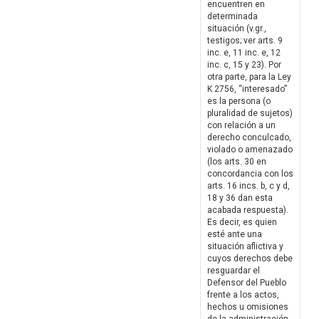
encuentren en
determinada
situación (v.gr.,
testigos; ver arts. 9
inc. e, 11 inc. e, 12
inc. c, 15 y 23). Por
otra parte, para la Ley
K 2756, “interesado”
es la persona (o
pluralidad de sujetos)
con relación a un
derecho conculcado,
violado o amenazado
(los arts. 30 en
concordancia con los
arts. 16 incs. b, c y d,
18 y 36 dan esta
acabada respuesta).
Es decir, es quien
esté ante una
situación aflictiva y
cuyos derechos debe
resguardar el
Defensor del Pueblo
frente a los actos,
hechos u omisiones