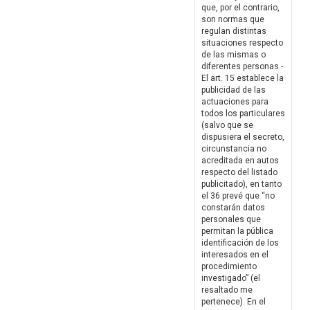
que, por el contrario,
son normas que
regulan distintas
situaciones respecto
de las mismas o
diferentes personas.-
El art. 15 establece la
publicidad de las
actuaciones para
todos los particulares
(salvo que se
dispusiera el secreto,
circunstancia no
acreditada en autos
respecto del listado
publicitado), en tanto
el 36 prevé que “no
constarán datos
personales que
permitan la pública
identificación de los
interesados en el
procedimiento
investigado” (el
resaltado me
pertenece). En el