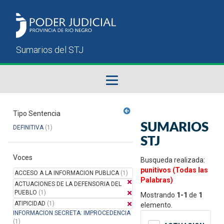
Fallos del STJ
Tipo Sentencia
SUMARIOS
DEFINITIVA
(1)
Sumarios del STJ
STJ
Voces
Manual del Usuario
Busqueda realizada:
punitivos (Todas las
ACCESO A LA INFORMACION PUBLICA
(1)
Palabras)
ACTUACIONES DE LA DEFENSORIA DEL
PUEBLO
(1)
Mostrando
1-1
de
1
ATIPICIDAD
(1)
elemento.
INFORMACION SECRETA: IMPROCEDENCIA
(1)