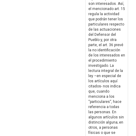
son interesados. Así,
el mencionado art. 15
regula la actividad
que podrán tener los
particulares respecto
de las actuaciones
del Defensor del
Pueblo y, por otra
parte, el art. 36 prevé
la no identificación
de los interesados en
el procedimiento
investigado. La
lectura integral de la
ley –en especial de
los artículos aquí
citados- nos indica
que, cuando
menciona a los
“particulares”, hace
referencia a todas
las personas. En
algunos artículos sin
distinción alguna; en
otros, a personas
físicas o que se