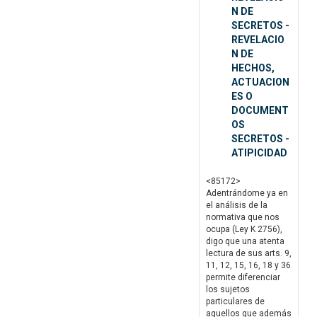
N DE
SECRETOS -
REVELACIO
N DE
HECHOS,
ACTUACION
ES O
DOCUMENT
OS
SECRETOS -
ATIPICIDAD
<85172>
Adentrándome ya en
el análisis de la
normativa que nos
ocupa (Ley K 2756),
digo que una atenta
lectura de sus arts. 9,
11, 12, 15, 16, 18 y 36
permite diferenciar
los sujetos
particulares de
aquellos que además