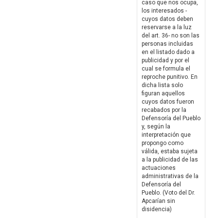
caso que nos ocupa,
los interesados -
cuyos datos deben
reservarse a la luz
del art. 36- no son las
personas incluidas
en el listado dado a
publicidad y por el
cual se formula el
reproche punitivo. En
dicha lista solo
figuran aquellos
cuyos datos fueron
recabados por la
Defensoría del Pueblo
y, según la
interpretación que
propongo como
válida, estaba sujeta
a la publicidad de las
actuaciones
administrativas de la
Defensoría del
Pueblo. (Voto del Dr.
Apcarían sin
disidencia)