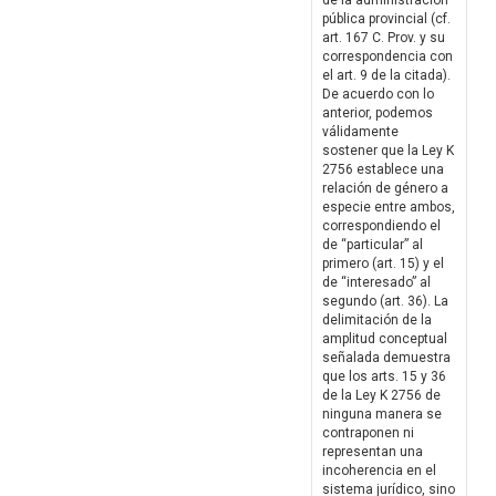
de la administración
pública provincial (cf.
art. 167 C. Prov. y su
correspondencia con
el art. 9 de la citada).
De acuerdo con lo
anterior, podemos
válidamente
sostener que la Ley K
2756 establece una
relación de género a
especie entre ambos,
correspondiendo el
de “particular” al
primero (art. 15) y el
de “interesado” al
segundo (art. 36). La
delimitación de la
amplitud conceptual
señalada demuestra
que los arts. 15 y 36
de la Ley K 2756 de
ninguna manera se
contraponen ni
representan una
incoherencia en el
sistema jurídico, sino