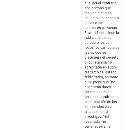
que, por el contrario,
son normas que
regulan distintas
situaciones respecto
de las mismas o
diferentes personas.-
El art. 15 establece la
publicidad de las
actuaciones para
todos los particulares
(salvo que se
dispusiera el secreto,
circunstancia no
acreditada en autos
respecto del listado
publicitado), en tanto
el 36 prevé que “no
constarán datos
personales que
permitan la pública
identificación de los
interesados en el
procedimiento
investigado” (el
resaltado me
pertenece). En el