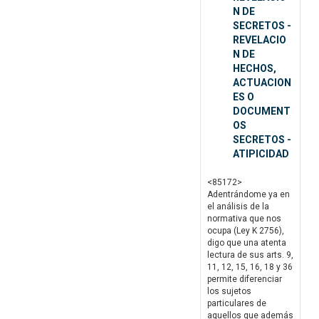
N DE
SECRETOS -
REVELACIO
N DE
HECHOS,
ACTUACION
ES O
DOCUMENT
OS
SECRETOS -
ATIPICIDAD
<85172>
Adentrándome ya en
el análisis de la
normativa que nos
ocupa (Ley K 2756),
digo que una atenta
lectura de sus arts. 9,
11, 12, 15, 16, 18 y 36
permite diferenciar
los sujetos
particulares de
aquellos que además