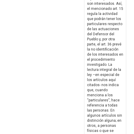
son interesados. Así,
el mencionado art. 15
regula la actividad
que podrán tener los
particulares respecto
de las actuaciones
del Defensor del
Pueblo y, por otra
parte, el art. 36 prevé
la no identificación
de los interesados en
el procedimiento
investigado. La
lectura integral de la
ley –en especial de
los artículos aquí
citados- nos indica
que, cuando
menciona a los
“particulares”, hace
referencia a todas
las personas. En
algunos artículos sin
distinción alguna; en
otros, a personas
físicas o que se