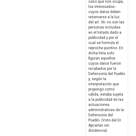
caso que nos ocupa,
los interesados -
cuyos datos deben
reservarse a la luz
del art. 36- no son las
personas incluidas
en el listado dado a
publicidad y por el
cual se formula el
reproche punitivo. En
dicha lista solo
figuran aquellos
cuyos datos fueron
recabados por la
Defensoría del Pueblo
y, según la
interpretación que
propongo como
válida, estaba sujeta
a la publicidad de las
actuaciones
administrativas de la
Defensoría del
Pueblo. (Voto del Dr.
Apcarían sin
disidencia)