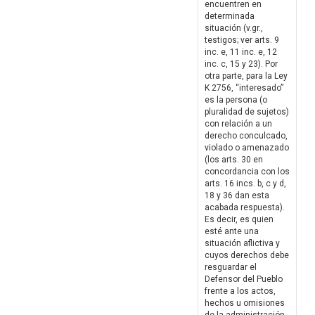
encuentren en
determinada
situación (v.gr.,
testigos; ver arts. 9
inc. e, 11 inc. e, 12
inc. c, 15 y 23). Por
otra parte, para la Ley
K 2756, “interesado”
es la persona (o
pluralidad de sujetos)
con relación a un
derecho conculcado,
violado o amenazado
(los arts. 30 en
concordancia con los
arts. 16 incs. b, c y d,
18 y 36 dan esta
acabada respuesta).
Es decir, es quien
esté ante una
situación aflictiva y
cuyos derechos debe
resguardar el
Defensor del Pueblo
frente a los actos,
hechos u omisiones