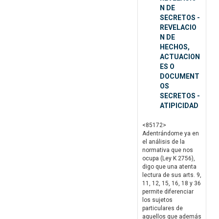
N DE
SECRETOS -
REVELACIO
N DE
HECHOS,
ACTUACION
ES O
DOCUMENT
OS
SECRETOS -
ATIPICIDAD
<85172>
Adentrándome ya en
el análisis de la
normativa que nos
ocupa (Ley K 2756),
digo que una atenta
lectura de sus arts. 9,
11, 12, 15, 16, 18 y 36
permite diferenciar
los sujetos
particulares de
aquellos que además