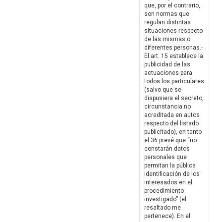
que, por el contrario,
son normas que
regulan distintas
situaciones respecto
de las mismas o
diferentes personas.-
El art. 15 establece la
publicidad de las
actuaciones para
todos los particulares
(salvo que se
dispusiera el secreto,
circunstancia no
acreditada en autos
respecto del listado
publicitado), en tanto
el 36 prevé que “no
constarán datos
personales que
permitan la pública
identificación de los
interesados en el
procedimiento
investigado” (el
resaltado me
pertenece). En el