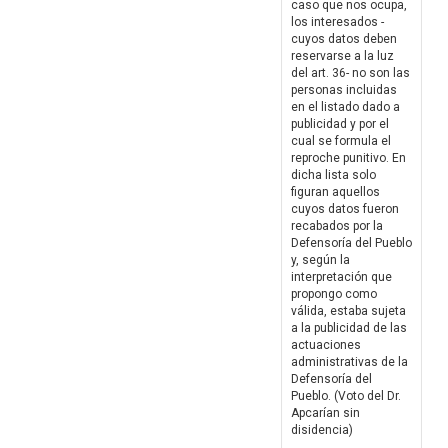
caso que nos ocupa,
los interesados -
cuyos datos deben
reservarse a la luz
del art. 36- no son las
personas incluidas
en el listado dado a
publicidad y por el
cual se formula el
reproche punitivo. En
dicha lista solo
figuran aquellos
cuyos datos fueron
recabados por la
Defensoría del Pueblo
y, según la
interpretación que
propongo como
válida, estaba sujeta
a la publicidad de las
actuaciones
administrativas de la
Defensoría del
Pueblo. (Voto del Dr.
Apcarían sin
disidencia)