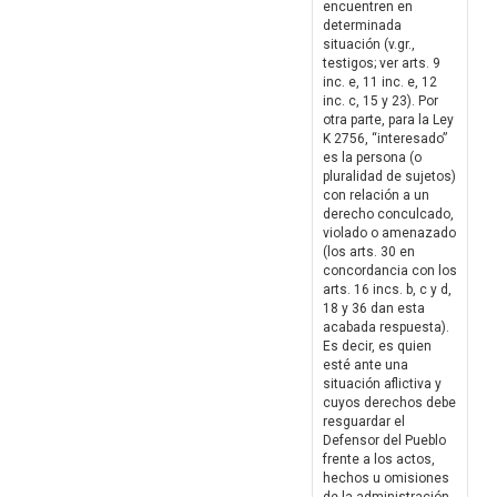
encuentren en
determinada
situación (v.gr.,
testigos; ver arts. 9
inc. e, 11 inc. e, 12
inc. c, 15 y 23). Por
otra parte, para la Ley
K 2756, “interesado”
es la persona (o
pluralidad de sujetos)
con relación a un
derecho conculcado,
violado o amenazado
(los arts. 30 en
concordancia con los
arts. 16 incs. b, c y d,
18 y 36 dan esta
acabada respuesta).
Es decir, es quien
esté ante una
situación aflictiva y
cuyos derechos debe
resguardar el
Defensor del Pueblo
frente a los actos,
hechos u omisiones