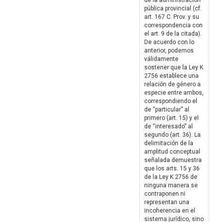
de la administración
pública provincial (cf.
art. 167 C. Prov. y su
correspondencia con
el art. 9 de la citada).
De acuerdo con lo
anterior, podemos
válidamente
sostener que la Ley K
2756 establece una
relación de género a
especie entre ambos,
correspondiendo el
de “particular” al
primero (art. 15) y el
de “interesado” al
segundo (art. 36). La
delimitación de la
amplitud conceptual
señalada demuestra
que los arts. 15 y 36
de la Ley K 2756 de
ninguna manera se
contraponen ni
representan una
incoherencia en el
sistema jurídico, sino