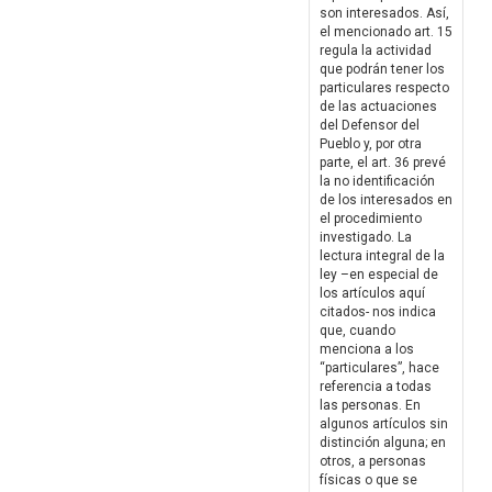
son interesados. Así,
el mencionado art. 15
regula la actividad
que podrán tener los
particulares respecto
de las actuaciones
del Defensor del
Pueblo y, por otra
parte, el art. 36 prevé
la no identificación
de los interesados en
el procedimiento
investigado. La
lectura integral de la
ley –en especial de
los artículos aquí
citados- nos indica
que, cuando
menciona a los
“particulares”, hace
referencia a todas
las personas. En
algunos artículos sin
distinción alguna; en
otros, a personas
físicas o que se