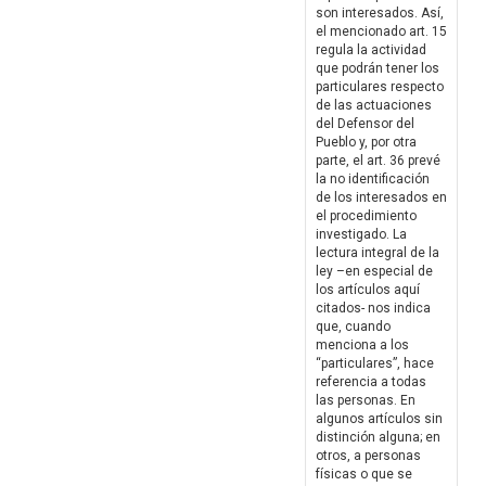
son interesados. Así,
el mencionado art. 15
regula la actividad
que podrán tener los
particulares respecto
de las actuaciones
del Defensor del
Pueblo y, por otra
parte, el art. 36 prevé
la no identificación
de los interesados en
el procedimiento
investigado. La
lectura integral de la
ley –en especial de
los artículos aquí
citados- nos indica
que, cuando
menciona a los
“particulares”, hace
referencia a todas
las personas. En
algunos artículos sin
distinción alguna; en
otros, a personas
físicas o que se