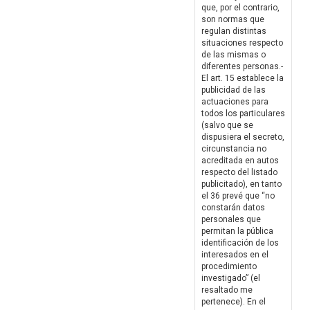
que, por el contrario,
son normas que
regulan distintas
situaciones respecto
de las mismas o
diferentes personas.-
El art. 15 establece la
publicidad de las
actuaciones para
todos los particulares
(salvo que se
dispusiera el secreto,
circunstancia no
acreditada en autos
respecto del listado
publicitado), en tanto
el 36 prevé que “no
constarán datos
personales que
permitan la pública
identificación de los
interesados en el
procedimiento
investigado” (el
resaltado me
pertenece). En el