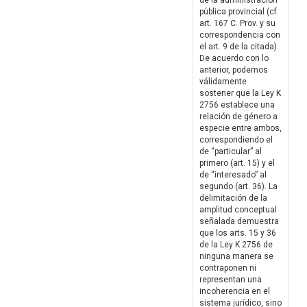
de la administración
pública provincial (cf.
art. 167 C. Prov. y su
correspondencia con
el art. 9 de la citada).
De acuerdo con lo
anterior, podemos
válidamente
sostener que la Ley K
2756 establece una
relación de género a
especie entre ambos,
correspondiendo el
de “particular” al
primero (art. 15) y el
de “interesado” al
segundo (art. 36). La
delimitación de la
amplitud conceptual
señalada demuestra
que los arts. 15 y 36
de la Ley K 2756 de
ninguna manera se
contraponen ni
representan una
incoherencia en el
sistema jurídico, sino