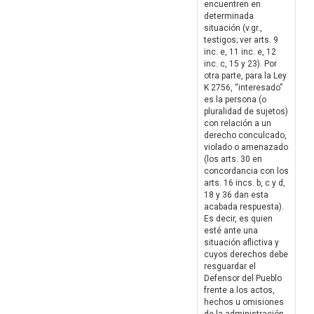
encuentren en
determinada
situación (v.gr.,
testigos; ver arts. 9
inc. e, 11 inc. e, 12
inc. c, 15 y 23). Por
otra parte, para la Ley
K 2756, “interesado”
es la persona (o
pluralidad de sujetos)
con relación a un
derecho conculcado,
violado o amenazado
(los arts. 30 en
concordancia con los
arts. 16 incs. b, c y d,
18 y 36 dan esta
acabada respuesta).
Es decir, es quien
esté ante una
situación aflictiva y
cuyos derechos debe
resguardar el
Defensor del Pueblo
frente a los actos,
hechos u omisiones