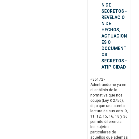
N DE
SECRETOS -
REVELACIO
N DE
HECHOS,
ACTUACION
ES O
DOCUMENT
OS
SECRETOS -
ATIPICIDAD
<85172>
Adentrándome ya en
el análisis de la
normativa que nos
ocupa (Ley K 2756),
digo que una atenta
lectura de sus arts. 9,
11, 12, 15, 16, 18 y 36
permite diferenciar
los sujetos
particulares de
aquellos que además