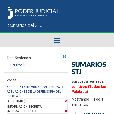
Fallos del STJ
Tipo Sentencia
SUMARIOS
DEFINITIVA
(1)
Sumarios del STJ
STJ
Voces
Manual del Usuario
Busqueda realizada:
punitivos (Todas las
ACCESO A LA INFORMACION PUBLICA
(1)
Palabras)
ACTUACIONES DE LA DEFENSORIA DEL
PUEBLO
(1)
Mostrando
1-1
de
1
ATIPICIDAD
(1)
elemento.
INFORMACION SECRETA:
IMPROCEDENCIA
(1)