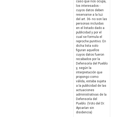
caso que nos ocupa,
los interesados -
cuyos datos deben
reservarse a la luz
del art. 36- no son las
personas incluidas
en el listado dado a
publicidad y por el
cual se formula el
reproche punitivo. En
dicha lista solo
figuran aquellos
cuyos datos fueron
recabados por la
Defensoría del Pueblo
y, según la
interpretación que
propongo como
válida, estaba sujeta
a la publicidad de las
actuaciones
administrativas de la
Defensoría del
Pueblo. (Voto del Dr.
Apcarían sin
disidencia)