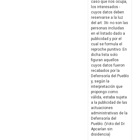
caso que nos ocupa,
los interesados -
cuyos datos deben
reservarse a la luz
del art. 36- no son las
personas incluidas
en el listado dado a
publicidad y por el
cual se formula el
reproche punitivo. En
dicha lista solo
figuran aquellos
cuyos datos fueron
recabados por la
Defensoría del Pueblo
y, según la
interpretación que
propongo como
válida, estaba sujeta
a la publicidad de las
actuaciones
administrativas de la
Defensoría del
Pueblo. (Voto del Dr.
Apcarían sin
disidencia)