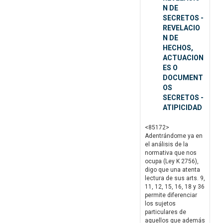
N DE
SECRETOS -
REVELACIO
N DE
HECHOS,
ACTUACION
ES O
DOCUMENT
OS
SECRETOS -
ATIPICIDAD
<85172>
Adentrándome ya en
el análisis de la
normativa que nos
ocupa (Ley K 2756),
digo que una atenta
lectura de sus arts. 9,
11, 12, 15, 16, 18 y 36
permite diferenciar
los sujetos
particulares de
aquellos que además