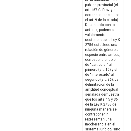
de la administración
pública provincial (cf.
art. 167 C. Prov. y su
correspondencia con
el art. 9 de la citada).
De acuerdo con lo
anterior, podemos
válidamente
sostener que la Ley K
2756 establece una
relación de género a
especie entre ambos,
correspondiendo el
de “particular” al
primero (art. 15) y el
de “interesado” al
segundo (art. 36). La
delimitación de la
amplitud conceptual
señalada demuestra
que los arts. 15 y 36
de la Ley K 2756 de
ninguna manera se
contraponen ni
representan una
incoherencia en el
sistema jurídico, sino