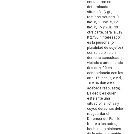
encuentren en
determinada
situación (v.gr.,
testigos; ver arts. 9
inc. e, 11 inc. e, 12
inc. c, 15 y 23). Por
otra parte, para la Ley
K 2756, “interesado”
es la persona (o
pluralidad de sujetos)
con relación a un
derecho conculcado,
violado o amenazado
(los arts. 30 en
concordancia con los
arts. 16 incs. b, c y d,
18 y 36 dan esta
acabada respuesta).
Es decir, es quien
esté ante una
situación aflictiva y
cuyos derechos debe
resguardar el
Defensor del Pueblo
frente a los actos,
hechos u omisiones