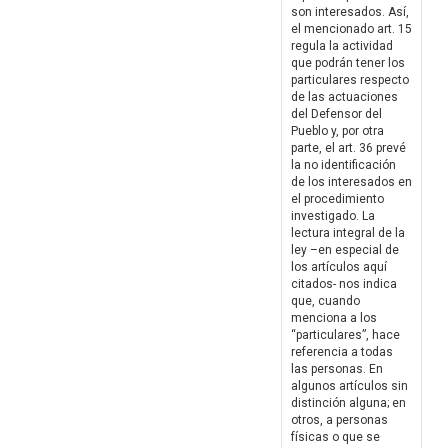
son interesados. Así,
el mencionado art. 15
regula la actividad
que podrán tener los
particulares respecto
de las actuaciones
del Defensor del
Pueblo y, por otra
parte, el art. 36 prevé
la no identificación
de los interesados en
el procedimiento
investigado. La
lectura integral de la
ley –en especial de
los artículos aquí
citados- nos indica
que, cuando
menciona a los
“particulares”, hace
referencia a todas
las personas. En
algunos artículos sin
distinción alguna; en
otros, a personas
físicas o que se