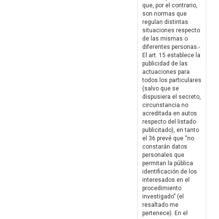
que, por el contrario,
son normas que
regulan distintas
situaciones respecto
de las mismas o
diferentes personas.-
El art. 15 establece la
publicidad de las
actuaciones para
todos los particulares
(salvo que se
dispusiera el secreto,
circunstancia no
acreditada en autos
respecto del listado
publicitado), en tanto
el 36 prevé que “no
constarán datos
personales que
permitan la pública
identificación de los
interesados en el
procedimiento
investigado” (el
resaltado me
pertenece). En el