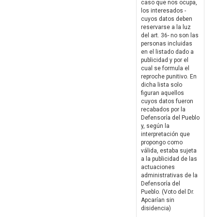
caso que nos ocupa,
los interesados -
cuyos datos deben
reservarse a la luz
del art. 36- no son las
personas incluidas
en el listado dado a
publicidad y por el
cual se formula el
reproche punitivo. En
dicha lista solo
figuran aquellos
cuyos datos fueron
recabados por la
Defensoría del Pueblo
y, según la
interpretación que
propongo como
válida, estaba sujeta
a la publicidad de las
actuaciones
administrativas de la
Defensoría del
Pueblo. (Voto del Dr.
Apcarían sin
disidencia)