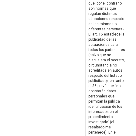
que, por el contrario,
son normas que
regulan distintas
situaciones respecto
de las mismas o
diferentes personas.-
El art. 15 establece la
publicidad de las
actuaciones para
todos los particulares
(salvo que se
dispusiera el secreto,
circunstancia no
acreditada en autos
respecto del listado
publicitado), en tanto
el 36 prevé que “no
constarán datos
personales que
permitan la pública
identificación de los
interesados en el
procedimiento
investigado” (el
resaltado me
pertenece). En el