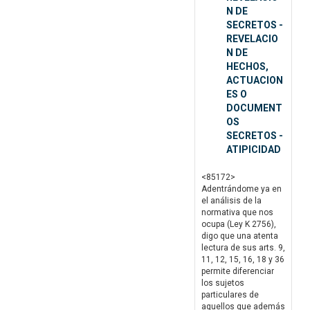
N DE
SECRETOS -
REVELACIO
N DE
HECHOS,
ACTUACION
ES O
DOCUMENT
OS
SECRETOS -
ATIPICIDAD
<85172>
Adentrándome ya en
el análisis de la
normativa que nos
ocupa (Ley K 2756),
digo que una atenta
lectura de sus arts. 9,
11, 12, 15, 16, 18 y 36
permite diferenciar
los sujetos
particulares de
aquellos que además