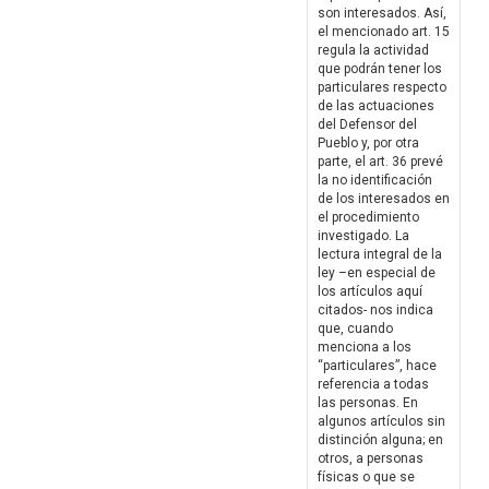
son interesados. Así,
el mencionado art. 15
regula la actividad
que podrán tener los
particulares respecto
de las actuaciones
del Defensor del
Pueblo y, por otra
parte, el art. 36 prevé
la no identificación
de los interesados en
el procedimiento
investigado. La
lectura integral de la
ley –en especial de
los artículos aquí
citados- nos indica
que, cuando
menciona a los
“particulares”, hace
referencia a todas
las personas. En
algunos artículos sin
distinción alguna; en
otros, a personas
físicas o que se