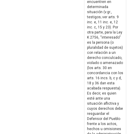
encuentren en
determinada
situación (v.gr.,
testigos; ver arts. 9
inc. e, 11 inc. e, 12
inc. c, 15 y 23). Por
otra parte, para la Ley
K 2756, “interesado”
es la persona (o
pluralidad de sujetos)
con relación a un
derecho conculcado,
violado o amenazado
(los arts. 30 en
concordancia con los
arts. 16 incs. b, c y d,
18 y 36 dan esta
acabada respuesta).
Es decir, es quien
esté ante una
situación aflictiva y
cuyos derechos debe
resguardar el
Defensor del Pueblo
frente a los actos,
hechos u omisiones