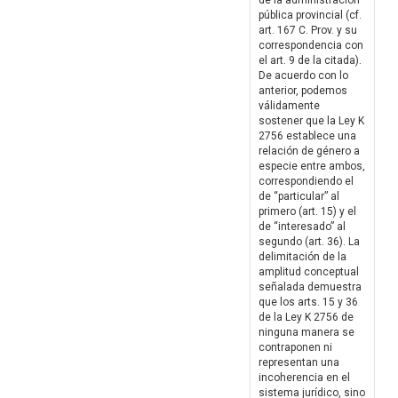
de la administración
pública provincial (cf.
art. 167 C. Prov. y su
correspondencia con
el art. 9 de la citada).
De acuerdo con lo
anterior, podemos
válidamente
sostener que la Ley K
2756 establece una
relación de género a
especie entre ambos,
correspondiendo el
de “particular” al
primero (art. 15) y el
de “interesado” al
segundo (art. 36). La
delimitación de la
amplitud conceptual
señalada demuestra
que los arts. 15 y 36
de la Ley K 2756 de
ninguna manera se
contraponen ni
representan una
incoherencia en el
sistema jurídico, sino