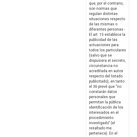
que, por el contrario,
son normas que
regulan distintas
situaciones respecto
de las mismas o
diferentes personas.-
El art. 15 establece la
publicidad de las
actuaciones para
todos los particulares
(salvo que se
dispusiera el secreto,
circunstancia no
acreditada en autos
respecto del listado
publicitado), en tanto
el 36 prevé que “no
constarán datos
personales que
permitan la pública
identificación de los
interesados en el
procedimiento
investigado” (el
resaltado me
pertenece). En el