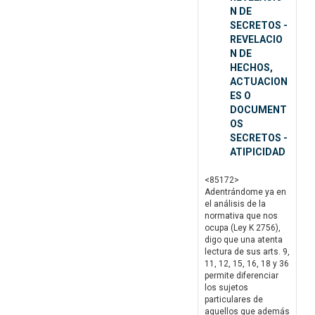
N DE
SECRETOS -
REVELACIO
N DE
HECHOS,
ACTUACION
ES O
DOCUMENT
OS
SECRETOS -
ATIPICIDAD
<85172>
Adentrándome ya en
el análisis de la
normativa que nos
ocupa (Ley K 2756),
digo que una atenta
lectura de sus arts. 9,
11, 12, 15, 16, 18 y 36
permite diferenciar
los sujetos
particulares de
aquellos que además