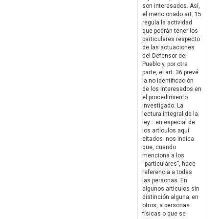
son interesados. Así,
el mencionado art. 15
regula la actividad
que podrán tener los
particulares respecto
de las actuaciones
del Defensor del
Pueblo y, por otra
parte, el art. 36 prevé
la no identificación
de los interesados en
el procedimiento
investigado. La
lectura integral de la
ley –en especial de
los artículos aquí
citados- nos indica
que, cuando
menciona a los
“particulares”, hace
referencia a todas
las personas. En
algunos artículos sin
distinción alguna; en
otros, a personas
físicas o que se