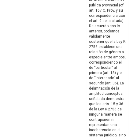
de la administración
pública provincial (cf.
art. 167 C. Prov. y su
correspondencia con
el art. 9 de la citada).
De acuerdo con lo
anterior, podemos
válidamente
sostener que la Ley K
2756 establece una
relación de género a
especie entre ambos,
correspondiendo el
de “particular” al
primero (art. 15) y el
de “interesado” al
segundo (art. 36). La
delimitación de la
amplitud conceptual
señalada demuestra
que los arts. 15 y 36
de la Ley K 2756 de
ninguna manera se
contraponen ni
representan una
incoherencia en el
sistema jurídico, sino