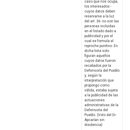
caso que nos ocupa,
los interesados -
cuyos datos deben
reservarse a la luz
del art. 36- no son las
personas incluidas
en el listado dado a
publicidad y por el
cual se formula el
reproche punitivo. En
dicha lista solo
figuran aquellos
cuyos datos fueron
recabados por la
Defensoría del Pueblo
y, según la
interpretación que
propongo como
válida, estaba sujeta
a la publicidad de las
actuaciones
administrativas de la
Defensoría del
Pueblo. (Voto del Dr.
Apcarían sin
disidencia)