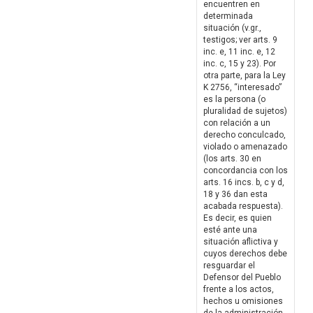
encuentren en
determinada
situación (v.gr.,
testigos; ver arts. 9
inc. e, 11 inc. e, 12
inc. c, 15 y 23). Por
otra parte, para la Ley
K 2756, “interesado”
es la persona (o
pluralidad de sujetos)
con relación a un
derecho conculcado,
violado o amenazado
(los arts. 30 en
concordancia con los
arts. 16 incs. b, c y d,
18 y 36 dan esta
acabada respuesta).
Es decir, es quien
esté ante una
situación aflictiva y
cuyos derechos debe
resguardar el
Defensor del Pueblo
frente a los actos,
hechos u omisiones