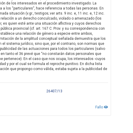
cación de los interesados en el procedimiento investigado. La
a a los “particulares”, hace referencia a todas las personas. En
 situación (v.gr., testigos; ver arts. 9 inc. e, 11 inc. e, 12 inc.
 con relación a un derecho conculcado, violado o amenazado (los
ir, es quien esté ante una situación aflictiva y cuyos derechos
ública provincial (cf. art. 167 C. Prov. y su correspondencia con
 establece una relación de género a especie entre ambos,
 delimitación de la amplitud conceptual señalada demuestra que los
el sistema jurídico, sino que, por el contrario, son normas que
 publicidad de las actuaciones para todos los particulares (salvo
), en tanto el 36 prevé que “no constarán datos personales que
 me pertenece). En el caso que nos ocupa, los interesados -cuyos
dad y por el cual se formula el reproche punitivo. En dicha lista
tación que propongo como válida, estaba sujeta a la publicidad de
26407/13
Fallo