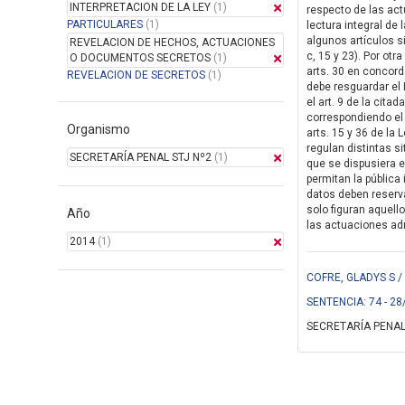
INTERPRETACION DE LA LEY
(1)
respecto de las actu
PARTICULARES
(1)
lectura integral de
algunos artículos si
REVELACION DE HECHOS, ACTUACIONES
c, 15 y 23). Por ot
O DOCUMENTOS SECRETOS
(1)
arts. 30 en concord
REVELACION DE SECRETOS
(1)
debe resguardar el 
el art. 9 de la cit
correspondiendo el 
Organismo
arts. 15 y 36 de la
regulan distintas s
SECRETARÍA PENAL STJ Nº2
(1)
que se dispusiera e
permitan la pública
datos deben reservar
solo figuran aquell
Año
las actuaciones adm
2014
(1)
COFRE, GLADYS S /
SENTENCIA: 74 - 28
SECRETARÍA PENAL