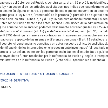
aciones del Defensor del Pueblo y, por otra parte, el art. 36 prevé la no identifi
 la ley –en especial de los artículos aquí citados- nos indica que, cuando mencion
n distinción alguna; en otros, a personas físicas o que se encuentren en determinada
ra parte, para la Ley K 2756, “interesado” es la persona (o pluralidad de sujetos)
ancia con los arts. 16 incs. b, c y d, 18 y 36 dan esta acabada respuesta). Es dec
Defensor del Pueblo frente a los actos, hechos u omisiones de la administración p
ada). De acuerdo con lo anterior, podemos válidamente sostener que la Ley K 2756
de “particular” al primero (art. 15) y el de “interesado” al segundo (art. 36). La
 Ley K 2756 de ninguna manera se contraponen ni representan una incoherencia en 
ituaciones respecto de las mismas o diferentes personas.- El art. 15 establece la
l secreto, circunstancia no acreditada en autos respecto del listado publicitado
 identificación de los interesados en el procedimiento investigado” (el resaltado
se a la luz del art. 36- no son las personas incluidas en el listado dado a publici
os cuyos datos fueron recabados por la Defensoría del Pueblo y, según la interpre
inistrativas de la Defensoría del Pueblo. (Voto del Dr. Apcarían sin disidencia)
 VIOLACIÓN DE SECRETOS S / APELACIÓN S/ CASACION
/05/2014 - DEFINITIVA
 STJ Nº2