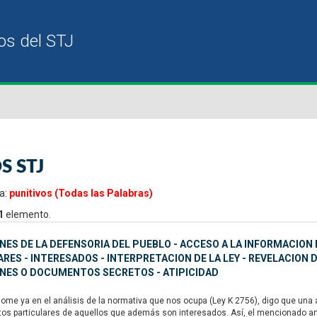
S STJ
a:
punitivos (Todas las Palabras)
1
elemento.
ES DE LA DEFENSORIA DEL PUEBLO - ACCESO A LA INFORMACION 
RES - INTERESADOS - INTERPRETACION DE LA LEY - REVELACION 
NES O DOCUMENTOS SECRETOS - ATIPICIDAD
e ya en el análisis de la normativa que nos ocupa (Ley K 2756), digo que una ate
etos particulares de aquellos que además son interesados. Así, el mencionado art.