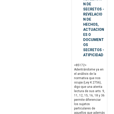
N DE
SECRETOS -
REVELACIO
N DE
HECHOS,
ACTUACION
ES O
DOCUMENT
OS
SECRETOS -
ATIPICIDAD
<85172>
Adentrándome ya en
el análisis de la
normativa que nos
ocupa (Ley K 2756),
digo que una atenta
lectura de sus arts. 9,
11, 12, 15, 16, 18 y 36
permite diferenciar
los sujetos
particulares de
aquellos que además