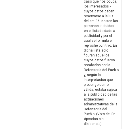
caso que nos ocupa,
los interesados -
cuyos datos deben
reservarse a la luz
del art. 36- no son las
personas incluidas
en el listado dado a
publicidad y por el
cual se formula el
reproche punitivo. En
dicha lista solo
figuran aquellos
cuyos datos fueron
recabados por la
Defensoría del Pueblo
y, según la
interpretación que
propongo como
válida, estaba sujeta
a la publicidad de las
actuaciones
administrativas de la
Defensoría del
Pueblo. (Voto del Dr.
Apcarían sin
disidencia)