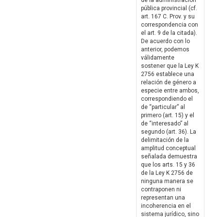
de la administración
pública provincial (cf.
art. 167 C. Prov. y su
correspondencia con
el art. 9 de la citada).
De acuerdo con lo
anterior, podemos
válidamente
sostener que la Ley K
2756 establece una
relación de género a
especie entre ambos,
correspondiendo el
de “particular” al
primero (art. 15) y el
de “interesado” al
segundo (art. 36). La
delimitación de la
amplitud conceptual
señalada demuestra
que los arts. 15 y 36
de la Ley K 2756 de
ninguna manera se
contraponen ni
representan una
incoherencia en el
sistema jurídico, sino