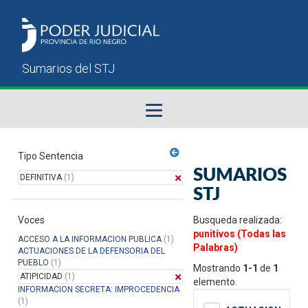
Fallos del STJ
Tipo Sentencia
SUMARIOS
DEFINITIVA
(1)
Sumarios del STJ
STJ
Voces
Manual del Usuario
Busqueda realizada:
punitivos (Todas las
ACCESO A LA INFORMACION PUBLICA
(1)
Palabras)
ACTUACIONES DE LA DEFENSORIA DEL
PUEBLO
(1)
Mostrando
1-1
de
1
ATIPICIDAD
(1)
elemento.
INFORMACION SECRETA: IMPROCEDENCIA
(1)