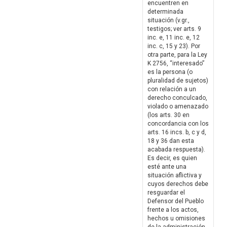
encuentren en
determinada
situación (v.gr.,
testigos; ver arts. 9
inc. e, 11 inc. e, 12
inc. c, 15 y 23). Por
otra parte, para la Ley
K 2756, “interesado”
es la persona (o
pluralidad de sujetos)
con relación a un
derecho conculcado,
violado o amenazado
(los arts. 30 en
concordancia con los
arts. 16 incs. b, c y d,
18 y 36 dan esta
acabada respuesta).
Es decir, es quien
esté ante una
situación aflictiva y
cuyos derechos debe
resguardar el
Defensor del Pueblo
frente a los actos,
hechos u omisiones