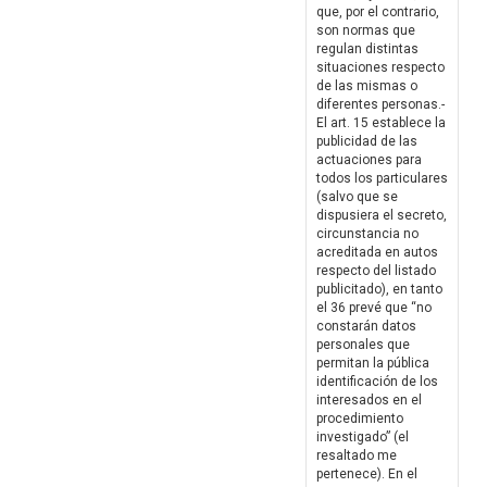
que, por el contrario,
son normas que
regulan distintas
situaciones respecto
de las mismas o
diferentes personas.-
El art. 15 establece la
publicidad de las
actuaciones para
todos los particulares
(salvo que se
dispusiera el secreto,
circunstancia no
acreditada en autos
respecto del listado
publicitado), en tanto
el 36 prevé que “no
constarán datos
personales que
permitan la pública
identificación de los
interesados en el
procedimiento
investigado” (el
resaltado me
pertenece). En el