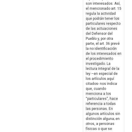
son interesados. Así,
el mencionado art. 15
regula la actividad
que podrán tener los
particulares respecto
de las actuaciones
del Defensor del
Pueblo y, por otra
parte, el art. 36 prevé
la no identificación
de los interesados en
el procedimiento
investigado. La
lectura integral de la
ley –en especial de
los artículos aquí
citados- nos indica
que, cuando
menciona a los
“particulares”, hace
referencia a todas
las personas. En
algunos artículos sin
distinción alguna; en
otros, a personas
físicas o que se