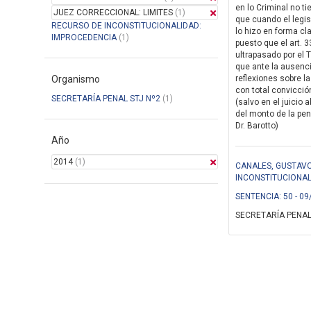
en lo Criminal no ti
JUEZ CORRECCIONAL: LIMITES
(1)
que cuando el legis
RECURSO DE INCONSTITUCIONALIDAD:
lo hizo en forma cla
IMPROCEDENCIA
(1)
puesto que el art. 
ultrapasado por el 
que ante la ausenci
Organismo
reflexiones sobre la
con total convicció
SECRETARÍA PENAL STJ Nº2
(1)
(salvo en el juicio
del monto de la pena
Dr. Barotto)
Año
2014
(1)
CANALES, GUSTAVO
INCONSTITUCIONA
SENTENCIA: 50 - 09
SECRETARÍA PENAL