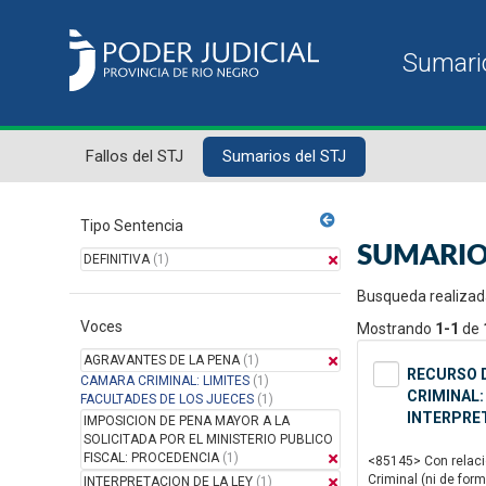
Fallos del STJ
Sumarios del STJ
Tipo Sentencia
SUMARIO
DEFINITIVA
(1)
Busqueda realizad
Voces
Mostrando
1-1
de
AGRAVANTES DE LA PENA
(1)
RECURSO D
CAMARA CRIMINAL: LIMITES
(1)
CRIMINAL:
FACULTADES DE LOS JUECES
(1)
INTERPRET
IMPOSICION DE PENA MAYOR A LA
SOLICITADA POR EL MINISTERIO PUBLICO
FISCAL: PROCEDENCIA
(1)
<85145> Con relació
Criminal (ni de form
INTERPRETACION DE LA LEY
(1)