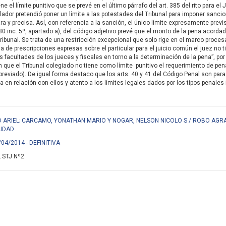
ene el límite punitivo que se prevé en el último párrafo del art. 385 del rito para
lador pretendió poner un límite a las potestades del Tribunal para imponer sancio
ra y precisa. Así, con referencia a la sanción, el único límite expresamente previ
330 inc. 5º, apartado a), del código adjetivo prevé que el monto de la pena acord
Tribunal. Se trata de una restricción excepcional que solo rige en el marco proce
a de prescripciones expresas sobre el particular para el juicio común el juez no 
s facultades de los jueces y fiscales en torno a la determinación de la pena”, por
n que el Tribunal colegiado no tiene como límite punitivo el requerimiento de pe
 abreviado). De igual forma destaco que los arts. 40 y 41 del Código Penal son pa
 en relación con ellos y atento a los límites legales dados por los tipos penales i
 ARIEL; CARCAMO, YONATHAN MARIO Y NOGAR, NELSON NICOLO S / ROBO AGR
LIDAD
/04/2014 - DEFINITIVA
 STJ Nº2