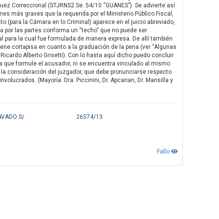
 el Juez Correccional (STJRNS2 Se. 54/10 “GUANES”). Se advierte así
nes más graves que la requerida por el Ministerio Público Fiscal,
sto (para la Cámara en lo Criminal) aparece en el juicio abreviado,
ada por las partes conforma un “techo” que no puede ser
sal para la cual fue formulada de manera expresa. De allí también
tiene cortapisa en cuanto a la graduación de la pena (ver “Algunas
 Ricardo Alberto Grisetti). Con lo hasta aquí dicho puedo concluir
na que formule el acusador, ni se encuentra vinculado al mismo
ra la consideración del juzgador, que debe pronunciarse respecto
nvolucrados. (Mayoría: Dra. Piccinini, Dr. Apcarian, Dr. Mansilla y
AVADO S/
26574/13
Fallo