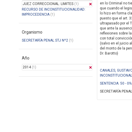
en lo Criminal no ti
JUEZ CORRECCIONAL: LIMITES
(1)
que cuando el legis
RECURSO DE INCONSTITUCIONALIDAD:
lo hizo en forma cla
IMPROCEDENCIA
(1)
puesto que el art. 
ultrapasado por el 
que ante la ausenci
Organismo
reflexiones sobre la
con total convicció
SECRETARÍA PENAL STJ Nº2
(1)
(salvo en el juicio
del monto de la pena
Dr. Barotto)
Año
2014
(1)
CANALES, GUSTAVO
INCONSTITUCIONA
SENTENCIA: 50 - 09
SECRETARÍA PENAL