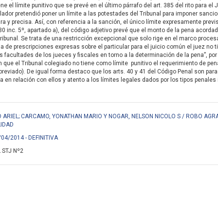
ene el límite punitivo que se prevé en el último párrafo del art. 385 del rito para
lador pretendió poner un límite a las potestades del Tribunal para imponer sancio
ra y precisa. Así, con referencia a la sanción, el único límite expresamente previ
330 inc. 5º, apartado a), del código adjetivo prevé que el monto de la pena acord
Tribunal. Se trata de una restricción excepcional que solo rige en el marco proce
a de prescripciones expresas sobre el particular para el juicio común el juez no 
s facultades de los jueces y fiscales en torno a la determinación de la pena”, por
n que el Tribunal colegiado no tiene como límite punitivo el requerimiento de pe
 abreviado). De igual forma destaco que los arts. 40 y 41 del Código Penal son pa
 en relación con ellos y atento a los límites legales dados por los tipos penales i
 ARIEL; CARCAMO, YONATHAN MARIO Y NOGAR, NELSON NICOLO S / ROBO AGR
LIDAD
/04/2014 - DEFINITIVA
 STJ Nº2