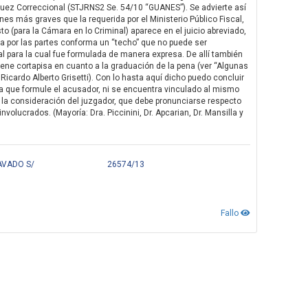
 el Juez Correccional (STJRNS2 Se. 54/10 “GUANES”). Se advierte así
nes más graves que la requerida por el Ministerio Público Fiscal,
sto (para la Cámara en lo Criminal) aparece en el juicio abreviado,
ada por las partes conforma un “techo” que no puede ser
sal para la cual fue formulada de manera expresa. De allí también
tiene cortapisa en cuanto a la graduación de la pena (ver “Algunas
 Ricardo Alberto Grisetti). Con lo hasta aquí dicho puedo concluir
na que formule el acusador, ni se encuentra vinculado al mismo
ra la consideración del juzgador, que debe pronunciarse respecto
nvolucrados. (Mayoría: Dra. Piccinini, Dr. Apcarian, Dr. Mansilla y
AVADO S/
26574/13
Fallo