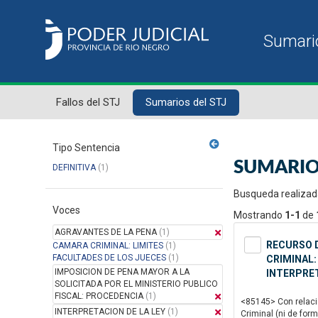
Fallos del STJ
Sumarios del STJ
Tipo Sentencia
SUMARIO
DEFINITIVA
(1)
Busqueda realizad
Voces
Mostrando
1-1
de
AGRAVANTES DE LA PENA
(1)
RECURSO D
CAMARA CRIMINAL: LIMITES
(1)
FACULTADES DE LOS JUECES
(1)
CRIMINAL:
IMPOSICION DE PENA MAYOR A LA
INTERPRET
SOLICITADA POR EL MINISTERIO PUBLICO
FISCAL: PROCEDENCIA
(1)
<85145> Con relació
INTERPRETACION DE LA LEY
(1)
Criminal (ni de form