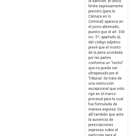
la sanción, el único
límite expresamente
previsto (para la
Cámara en lo
Criminal) aparece en
el juicio abreviado,
puesto que el art. 330
inc. 5º, apartado a),
del código adjetivo
prevé que el monto
de la pena acordada
por las partes
conforma un “techo”
que no puede ser
ultrapasado por el
Tribunal. Se trata de
una restricción
excepcional que solo
rige en el marco
procesal para la cual
fue formulada de
manera expresa. De
allí también que ante
la ausencia de
prescripciones
expresas sobre el
particular para el