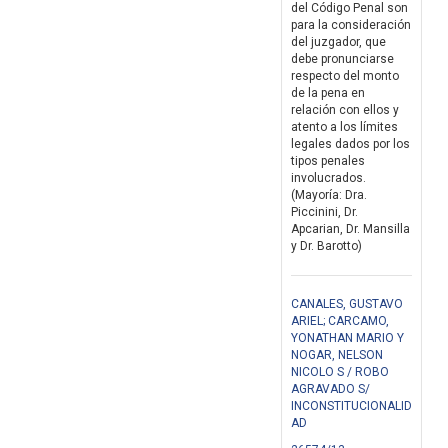
del Código Penal son
para la consideración
del juzgador, que
debe pronunciarse
respecto del monto
de la pena en
relación con ellos y
atento a los límites
legales dados por los
tipos penales
involucrados.
(Mayoría: Dra.
Piccinini, Dr.
Apcarian, Dr. Mansilla
y Dr. Barotto)
CANALES, GUSTAVO
ARIEL; CARCAMO,
YONATHAN MARIO Y
NOGAR, NELSON
NICOLO S / ROBO
AGRAVADO S/
INCONSTITUCIONALID
AD