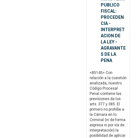
PUBLICO
FISCAL:
PROCEDEN
CIA -
INTERPRET
ACION DE
LA LEY -
AGRAVANTE
S DE LA
PENA
<85145> Con
relación a la cuestión
analizada, nuestro
Código Procesal
Penal contiene las
previsiones de los
arts. 377 y 385. El
primero no prohíbe a
la Cámara en lo
Criminal (ni de forma
expresa ni por vía de
interpretación) la
posibilidad de aplicar