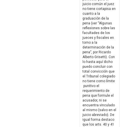
juicio común el juez
no tiene cortapisa en
cuanto a la
graduación de la
pena (ver “Algunas
reflexiones sobre las
facultades de los
jueces y fiscales en
torno a la
determinación de la
pena”, por Ricardo
Alberto Grisetti). Con
lo hasta aquí dicho
puedo concluir con
total convicción que
el Tribunal colegiado
no tiene como límite
punitivo el
requerimiento de
pena que formule el
acusador, ni se
encuentra vinculado
al mismo (salvo en el
juicio abreviado). De
igual forma destaco
que los arts. 40 y 41