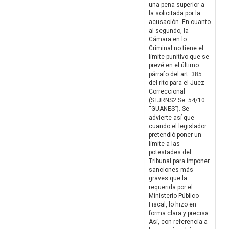
una pena superior a
la solicitada por la
acusación. En cuanto
al segundo, la
Cámara en lo
Criminal no tiene el
límite punitivo que se
prevé en el último
párrafo del art. 385
del rito para el Juez
Correccional
(STJRNS2 Se. 54/10
“GUANES”). Se
advierte así que
cuando el legislador
pretendió poner un
límite a las
potestades del
Tribunal para imponer
sanciones más
graves que la
requerida por el
Ministerio Público
Fiscal, lo hizo en
forma clara y precisa.
Así, con referencia a