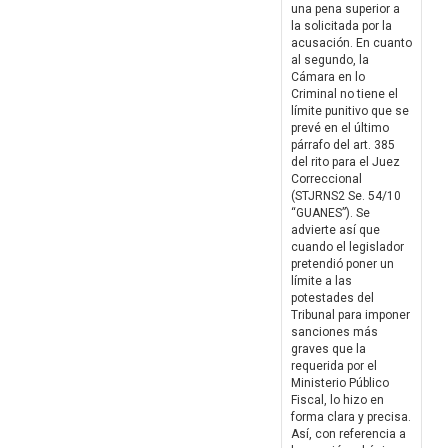
una pena superior a
la solicitada por la
acusación. En cuanto
al segundo, la
Cámara en lo
Criminal no tiene el
límite punitivo que se
prevé en el último
párrafo del art. 385
del rito para el Juez
Correccional
(STJRNS2 Se. 54/10
“GUANES”). Se
advierte así que
cuando el legislador
pretendió poner un
límite a las
potestades del
Tribunal para imponer
sanciones más
graves que la
requerida por el
Ministerio Público
Fiscal, lo hizo en
forma clara y precisa.
Así, con referencia a