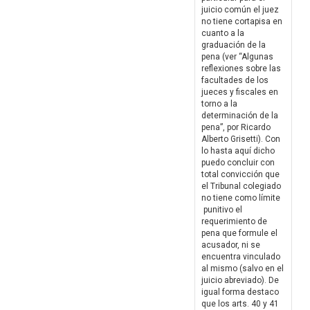
juicio común el juez
no tiene cortapisa en
cuanto a la
graduación de la
pena (ver “Algunas
reflexiones sobre las
facultades de los
jueces y fiscales en
torno a la
determinación de la
pena”, por Ricardo
Alberto Grisetti). Con
lo hasta aquí dicho
puedo concluir con
total convicción que
el Tribunal colegiado
no tiene como límite
punitivo el
requerimiento de
pena que formule el
acusador, ni se
encuentra vinculado
al mismo (salvo en el
juicio abreviado). De
igual forma destaco
que los arts. 40 y 41