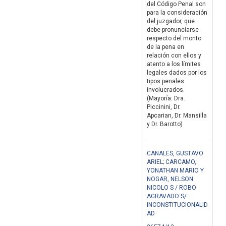
del Código Penal son
para la consideración
del juzgador, que
debe pronunciarse
respecto del monto
de la pena en
relación con ellos y
atento a los límites
legales dados por los
tipos penales
involucrados.
(Mayoría: Dra.
Piccinini, Dr.
Apcarian, Dr. Mansilla
y Dr. Barotto)
CANALES, GUSTAVO
ARIEL; CARCAMO,
YONATHAN MARIO Y
NOGAR, NELSON
NICOLO S / ROBO
AGRAVADO S/
INCONSTITUCIONALID
AD