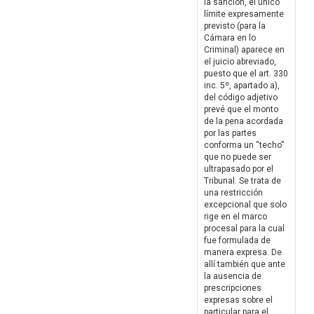
la sanción, el único
límite expresamente
previsto (para la
Cámara en lo
Criminal) aparece en
el juicio abreviado,
puesto que el art. 330
inc. 5º, apartado a),
del código adjetivo
prevé que el monto
de la pena acordada
por las partes
conforma un “techo”
que no puede ser
ultrapasado por el
Tribunal. Se trata de
una restricción
excepcional que solo
rige en el marco
procesal para la cual
fue formulada de
manera expresa. De
allí también que ante
la ausencia de
prescripciones
expresas sobre el
particular para el