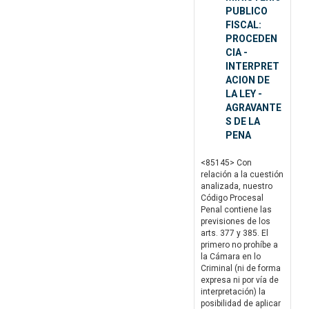
PUBLICO
FISCAL:
PROCEDEN
CIA -
INTERPRET
ACION DE
LA LEY -
AGRAVANTE
S DE LA
PENA
<85145> Con
relación a la cuestión
analizada, nuestro
Código Procesal
Penal contiene las
previsiones de los
arts. 377 y 385. El
primero no prohíbe a
la Cámara en lo
Criminal (ni de forma
expresa ni por vía de
interpretación) la
posibilidad de aplicar