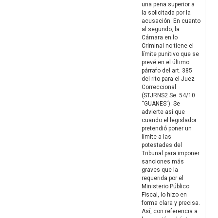
una pena superior a
la solicitada por la
acusación. En cuanto
al segundo, la
Cámara en lo
Criminal no tiene el
límite punitivo que se
prevé en el último
párrafo del art. 385
del rito para el Juez
Correccional
(STJRNS2 Se. 54/10
“GUANES”). Se
advierte así que
cuando el legislador
pretendió poner un
límite a las
potestades del
Tribunal para imponer
sanciones más
graves que la
requerida por el
Ministerio Público
Fiscal, lo hizo en
forma clara y precisa.
Así, con referencia a