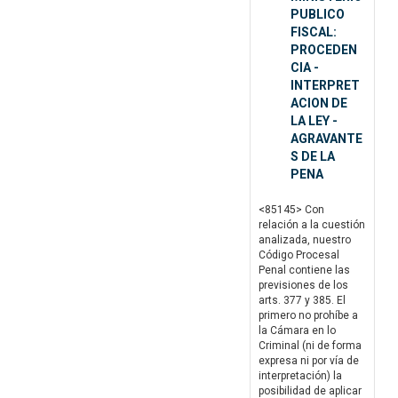
PUBLICO
FISCAL:
PROCEDEN
CIA -
INTERPRET
ACION DE
LA LEY -
AGRAVANTE
S DE LA
PENA
<85145> Con
relación a la cuestión
analizada, nuestro
Código Procesal
Penal contiene las
previsiones de los
arts. 377 y 385. El
primero no prohíbe a
la Cámara en lo
Criminal (ni de forma
expresa ni por vía de
interpretación) la
posibilidad de aplicar