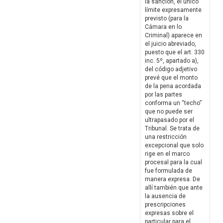
la sanción, el único
límite expresamente
previsto (para la
Cámara en lo
Criminal) aparece en
el juicio abreviado,
puesto que el art. 330
inc. 5º, apartado a),
del código adjetivo
prevé que el monto
de la pena acordada
por las partes
conforma un “techo”
que no puede ser
ultrapasado por el
Tribunal. Se trata de
una restricción
excepcional que solo
rige en el marco
procesal para la cual
fue formulada de
manera expresa. De
allí también que ante
la ausencia de
prescripciones
expresas sobre el
particular para el