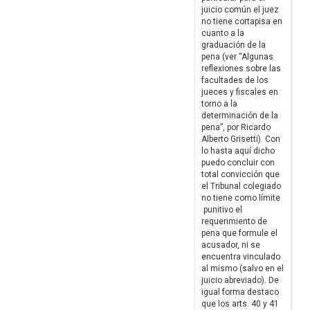
juicio común el juez
no tiene cortapisa en
cuanto a la
graduación de la
pena (ver “Algunas
reflexiones sobre las
facultades de los
jueces y fiscales en
torno a la
determinación de la
pena”, por Ricardo
Alberto Grisetti). Con
lo hasta aquí dicho
puedo concluir con
total convicción que
el Tribunal colegiado
no tiene como límite
punitivo el
requerimiento de
pena que formule el
acusador, ni se
encuentra vinculado
al mismo (salvo en el
juicio abreviado). De
igual forma destaco
que los arts. 40 y 41