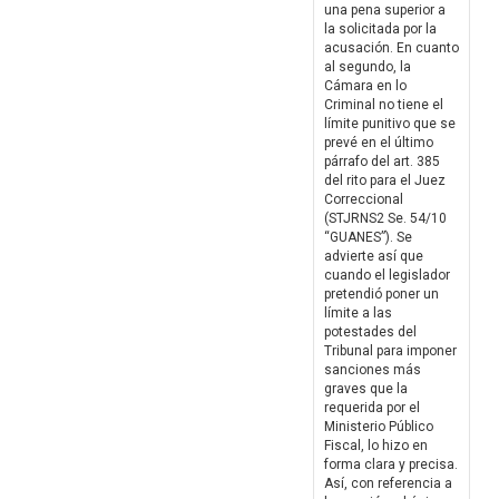
una pena superior a
la solicitada por la
acusación. En cuanto
al segundo, la
Cámara en lo
Criminal no tiene el
límite punitivo que se
prevé en el último
párrafo del art. 385
del rito para el Juez
Correccional
(STJRNS2 Se. 54/10
“GUANES”). Se
advierte así que
cuando el legislador
pretendió poner un
límite a las
potestades del
Tribunal para imponer
sanciones más
graves que la
requerida por el
Ministerio Público
Fiscal, lo hizo en
forma clara y precisa.
Así, con referencia a