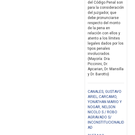
del Código Penal son
para la consideración
del juzgador, que
debe pronunciarse
respecto del monto
de la pena en
relación con ellos y
atento a los límites
legales dados por los
tipos penales
involucrados.
(Mayoría: Dra.
Piccinini, Dr.
Apcarian, Dr. Mansilla
y Dr. Barotto)
CANALES, GUSTAVO
ARIEL; CARCAMO,
YONATHAN MARIO Y
NOGAR, NELSON
NICOLO S / ROBO
AGRAVADO S/
INCONSTITUCIONALID
AD