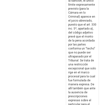
la sanción, el único
límite expresamente
previsto (para la
Cámara en lo
Criminal) aparece en
el juicio abreviado,
puesto que el art. 330
inc. 5º, apartado a),
del código adjetivo
prevé que el monto
de la pena acordada
por las partes
conforma un “techo”
que no puede ser
ultrapasado por el
Tribunal. Se trata de
una restricción
excepcional que solo
rige en el marco
procesal para la cual
fue formulada de
manera expresa. De
allí también que ante
la ausencia de
prescripciones
expresas sobre el
particular para el