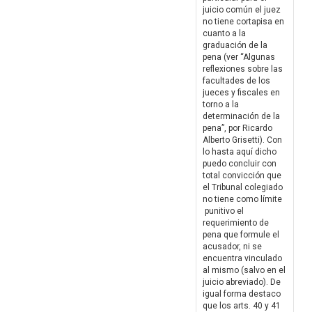
juicio común el juez
no tiene cortapisa en
cuanto a la
graduación de la
pena (ver “Algunas
reflexiones sobre las
facultades de los
jueces y fiscales en
torno a la
determinación de la
pena”, por Ricardo
Alberto Grisetti). Con
lo hasta aquí dicho
puedo concluir con
total convicción que
el Tribunal colegiado
no tiene como límite
punitivo el
requerimiento de
pena que formule el
acusador, ni se
encuentra vinculado
al mismo (salvo en el
juicio abreviado). De
igual forma destaco
que los arts. 40 y 41