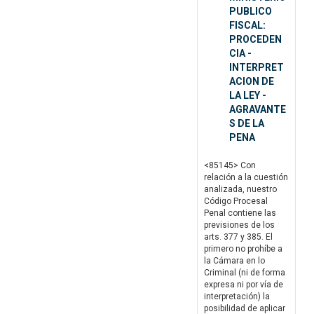
PUBLICO
FISCAL:
PROCEDEN
CIA -
INTERPRET
ACION DE
LA LEY -
AGRAVANTE
S DE LA
PENA
<85145> Con
relación a la cuestión
analizada, nuestro
Código Procesal
Penal contiene las
previsiones de los
arts. 377 y 385. El
primero no prohíbe a
la Cámara en lo
Criminal (ni de forma
expresa ni por vía de
interpretación) la
posibilidad de aplicar