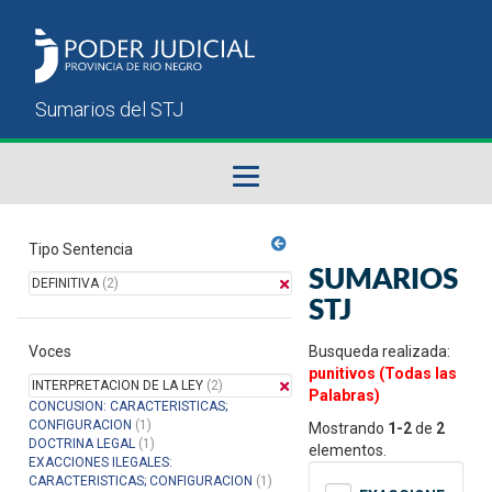
Fallos del STJ
Tipo Sentencia
SUMARIOS
DEFINITIVA
(2)
Sumarios del STJ
STJ
Voces
Manual del Usuario
Busqueda realizada:
punitivos (Todas las
INTERPRETACION DE LA LEY
(2)
Palabras)
CONCUSION: CARACTERISTICAS;
CONFIGURACION
(1)
Mostrando
1-2
de
2
DOCTRINA LEGAL
(1)
elementos.
EXACCIONES ILEGALES:
CARACTERISTICAS; CONFIGURACION
(1)