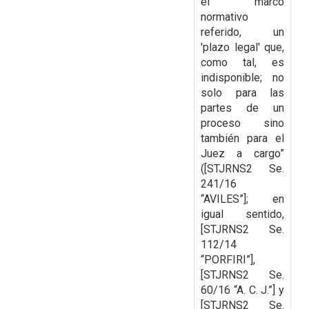
el marco
normativo
referido, un
'plazo legal' que,
como tal, es
indisponible; no
solo para las
partes de un
proceso sino
también para el
Juez a cargo”
([STJRNS2 Se.
241/16
“AVILES”]; en
igual sentido,
[STJRNS2 Se.
112/14
“PORFIRI”],
[STJRNS2 Se.
60/16 “A. C. J.”] y
[STJRNS2 Se.