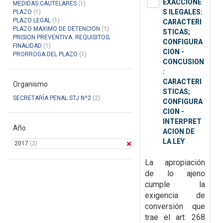
EXACCIONE
MEDIDAS CAUTELARES
(1)
S ILEGALES:
PLAZO
(1)
PLAZO LEGAL
(1)
CARACTERI
PLAZO MAXIMO DE DETENCION
(1)
STICAS;
PRISION PREVENTIVA: REQUISITOS;
CONFIGURA
FINALIDAD
(1)
CION -
PRORROGA DEL PLAZO
(1)
CONCUSION
:
CARACTERI
Organismo
STICAS;
SECRETARÍA PENAL STJ Nº2
(2)
CONFIGURA
CION -
INTERPRET
Año
ACION DE
LA LEY
2017
(2)
La apropiación
de lo ajeno
cumple la
exigencia de
conversión que
trae el art. 268