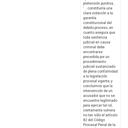
pretensión punitiva...
'... constituiría una
clara violación a la
garantía
constitucional del
debido proceso, en
cuanto asegura que
toda sentencia
judicial en causa
criminal debe
encontrarse
precedida por un
procedimiento
judicial sustanciado
de plena conformidad
a la legislación
procesal vigente; y
concluimos que la
intervención de un
acusador que no se
encuentre legitimado
para ejercer tal rol,
ciertamente vulnera
no tan sólo el artículo
82 del Código
Procesal Penal de la