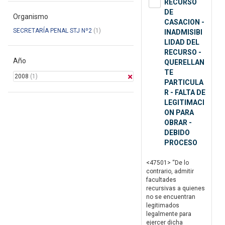
RECURSO
DE
Organismo
CASACION -
SECRETARÍA PENAL STJ Nº2
(1)
INADMISIBI
LIDAD DEL
RECURSO -
Año
QUERELLAN
TE
2008
(1)
PARTICULA
R - FALTA DE
LEGITIMACI
ON PARA
OBRAR -
DEBIDO
PROCESO
<47501> “De lo
contrario, admitir
facultades
recursivas a quienes
no se encuentran
legitimados
legalmente para
ejercer dicha