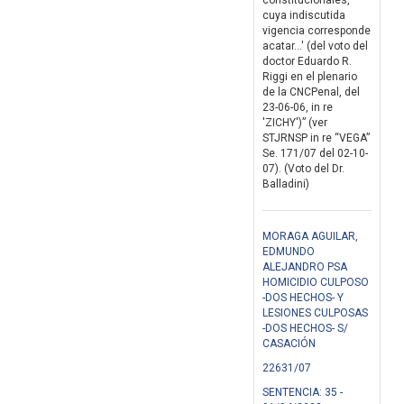
constitucionales,
cuya indiscutida
vigencia corresponde
acatar...' (del voto del
doctor Eduardo R.
Riggi en el plenario
de la CNCPenal, del
23-06-06, in re
'ZICHY')” (ver
STJRNSP in re “VEGA”
Se. 171/07 del 02-10-
07). (Voto del Dr.
Balladini)
MORAGA AGUILAR,
EDMUNDO
ALEJANDRO PSA
HOMICIDIO CULPOSO
-DOS HECHOS- Y
LESIONES CULPOSAS
-DOS HECHOS- S/
CASACIÓN
22631/07
SENTENCIA: 35 -