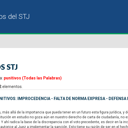
S STJ
a:
punitivos (Todas las Palabras)
2
elementos.
ITIVOS: IMPROCEDENCIA - FALTA DE NORMA EXPRESA - DEFENSA 
 más allá de la importancia que pueda tener en un futuro esta figura jurídica, y 
stitución en estudio no goza aún en nuestro derecho de carta de ciudadanía, no 
Y ahí radica la base de la discrepancia con el voto precedente, es decir en la in
utorice al Juez a implementar la sanción. Esto tiene su razón de ser en el hech