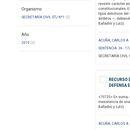
revestir carácter e
Organismo
constitucionales. E
tipos delictivos de
SECRETARÍA CIVIL STJ Nº1
(2)
ámbitos —, debiendo
Balladini y Lutz)
Año
ACUÑA, CARLOS A. Y
2010
(2)
SENTENCIA: 36 - 17
SECRETARÍA CIVIL 
RECURSO D
DEFENSA E
<70725> En suma, de
inexistencia de una
Balladini y Lutz)
ACUÑA, CARLOS A. Y