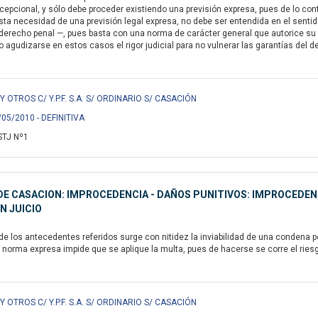
xcepcional, y sólo debe proceder existiendo una previsión expresa, pues de lo con
sta necesidad de una previsión legal expresa, no debe ser entendida en el sent
l derecho penal —, pues basta con una norma de carácter general que autorice su 
 agudizarse en estos casos el rigor judicial para no vulnerar las garantías del d
 OTROS C/ Y.P.F. S.A. S/ ORDINARIO S/ CASACIÓN
/05/2010 - DEFINITIVA
STJ Nº1
E CASACION: IMPROCEDENCIA - DAÑOS PUNITIVOS: IMPROCEDENCI
N JUICIO
 los antecedentes referidos surge con nitidez la inviabilidad de una condena por
 norma expresa impide que se aplique la multa, pues de hacerse se corre el riesg
 OTROS C/ Y.P.F. S.A. S/ ORDINARIO S/ CASACIÓN