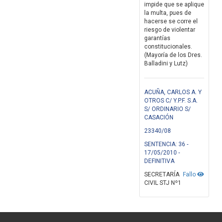
impide que se aplique
la multa, pues de
hacerse se corre el
riesgo de violentar
garantías
constitucionales.
(Mayoría de los Dres.
Balladini y Lutz)
ACUÑA, CARLOS A. Y
OTROS C/ Y.P.F. S.A.
S/ ORDINARIO S/
CASACIÓN
23340/08
SENTENCIA: 36 -
17/05/2010 -
DEFINITIVA
SECRETARÍA
Fallo
CIVIL STJ Nº1