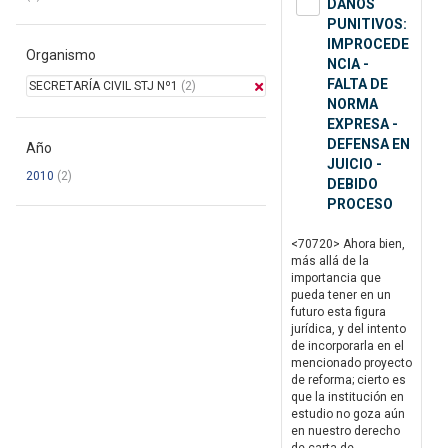
DAÑOS
PUNITIVOS:
IMPROCEDE
Organismo
NCIA -
FALTA DE
SECRETARÍA CIVIL STJ Nº1
(2)
NORMA
EXPRESA -
DEFENSA EN
Año
JUICIO -
2010
(2)
DEBIDO
PROCESO
<70720> Ahora bien,
más allá de la
importancia que
pueda tener en un
futuro esta figura
jurídica, y del intento
de incorporarla en el
mencionado proyecto
de reforma; cierto es
que la institución en
estudio no goza aún
en nuestro derecho