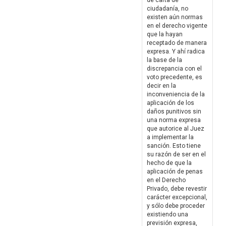
de carta de
ciudadanía, no
existen aún normas
en el derecho vigente
que la hayan
receptado de manera
expresa. Y ahí radica
la base de la
discrepancia con el
voto precedente, es
decir en la
inconveniencia de la
aplicación de los
daños punitivos sin
una norma expresa
que autorice al Juez
a implementar la
sanción. Esto tiene
su razón de ser en el
hecho de que la
aplicación de penas
en el Derecho
Privado, debe revestir
carácter excepcional,
y sólo debe proceder
existiendo una
previsión expresa,