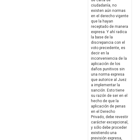
de carta de
ciudadanía, no
existen aún normas
en el derecho vigente
que la hayan
receptado de manera
expresa. Y ahí radica
la base de la
discrepancia con el
voto precedente, es
decir en la
inconveniencia de la
aplicación de los
daños punitivos sin
una norma expresa
que autorice al Juez
a implementar la
sanción. Esto tiene
su razón de ser en el
hecho de que la
aplicación de penas
en el Derecho
Privado, debe revestir
carácter excepcional,
y sólo debe proceder
existiendo una
previsión expresa,