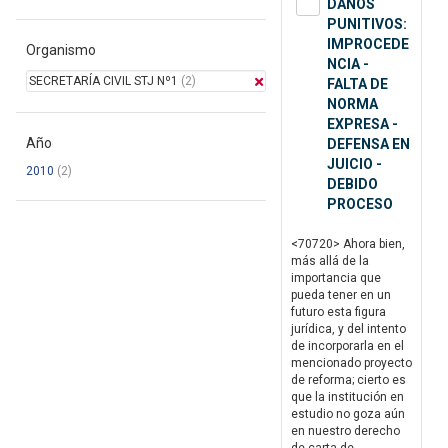
DAÑOS
PUNITIVOS:
IMPROCEDE
Organismo
NCIA -
SECRETARÍA CIVIL STJ Nº1
(2)
FALTA DE
NORMA
EXPRESA -
Año
DEFENSA EN
JUICIO -
2010
(2)
DEBIDO
PROCESO
<70720> Ahora bien,
más allá de la
importancia que
pueda tener en un
futuro esta figura
jurídica, y del intento
de incorporarla en el
mencionado proyecto
de reforma; cierto es
que la institución en
estudio no goza aún
en nuestro derecho