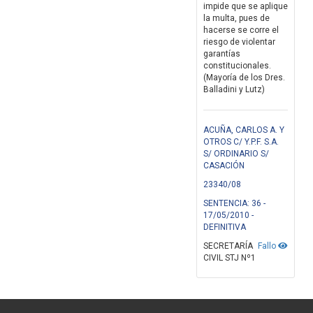
impide que se aplique
la multa, pues de
hacerse se corre el
riesgo de violentar
garantías
constitucionales.
(Mayoría de los Dres.
Balladini y Lutz)
ACUÑA, CARLOS A. Y
OTROS C/ Y.P.F. S.A.
S/ ORDINARIO S/
CASACIÓN
23340/08
SENTENCIA: 36 -
17/05/2010 -
DEFINITIVA
SECRETARÍA
Fallo
CIVIL STJ Nº1