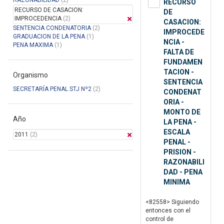
RAZONABILIDAD
(2)
RECURSO
RECURSO DE CASACION:
DE
IMPROCEDENCIA
(2)
CASACION:
SENTENCIA CONDENATORIA
(2)
IMPROCEDE
GRADUACION DE LA PENA
(1)
NCIA -
PENA MAXIMA
(1)
FALTA DE
FUNDAMEN
TACION -
Organismo
SENTENCIA
SECRETARÍA PENAL STJ Nº2
(2)
CONDENAT
ORIA -
MONTO DE
Año
LA PENA -
ESCALA
2011
(2)
PENAL -
PRISION -
RAZONABILI
DAD - PENA
MINIMA
<82558> Siguiendo
entonces con el
control de