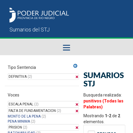
Fallos del STJ
Tipo Sentencia
SUMARIOS
DEFINITIVA
(2)
Sumarios del STJ
STJ
Voces
Manual del Usuario
Busqueda realizada:
punitivos (Todas las
ESCALA PENAL
(2)
Palabras)
FALTA DE FUNDAMENTACION
(2)
Mostrando
1-2
de
2
MONTO DE LA PENA
(2)
PENA MINIMA
(2)
elementos.
PRISION
(2)