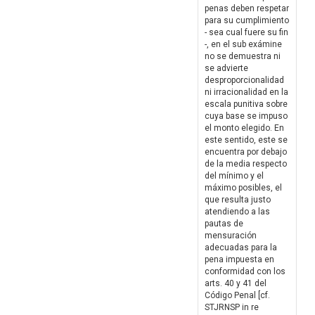
penas deben respetar
para su cumplimiento
- sea cual fuere su fin
-, en el sub exámine
no se demuestra ni
se advierte
desproporcionalidad
ni irracionalidad en la
escala punitiva sobre
cuya base se impuso
el monto elegido. En
este sentido, este se
encuentra por debajo
de la media respecto
del mínimo y el
máximo posibles, el
que resulta justo
atendiendo a las
pautas de
mensuración
adecuadas para la
pena impuesta en
conformidad con los
arts. 40 y 41 del
Código Penal [cf.
STJRNSP in re