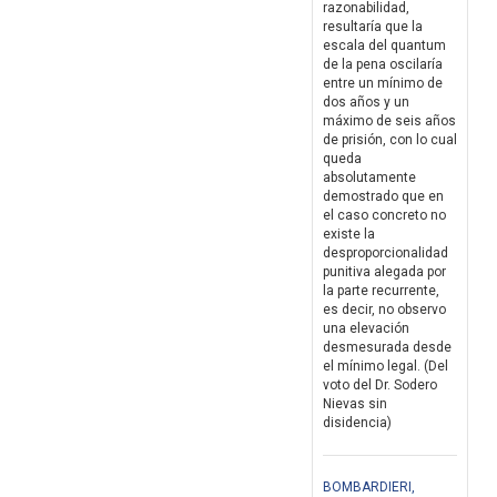
razonabilidad,
resultaría que la
escala del quantum
de la pena oscilaría
entre un mínimo de
dos años y un
máximo de seis años
de prisión, con lo cual
queda
absolutamente
demostrado que en
el caso concreto no
existe la
desproporcionalidad
punitiva alegada por
la parte recurrente,
es decir, no observo
una elevación
desmesurada desde
el mínimo legal. (Del
voto del Dr. Sodero
Nievas sin
disidencia)
BOMBARDIERI,