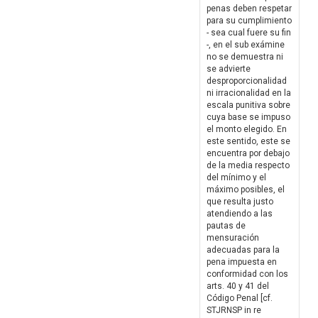
penas deben respetar
para su cumplimiento
- sea cual fuere su fin
-, en el sub exámine
no se demuestra ni
se advierte
desproporcionalidad
ni irracionalidad en la
escala punitiva sobre
cuya base se impuso
el monto elegido. En
este sentido, este se
encuentra por debajo
de la media respecto
del mínimo y el
máximo posibles, el
que resulta justo
atendiendo a las
pautas de
mensuración
adecuadas para la
pena impuesta en
conformidad con los
arts. 40 y 41 del
Código Penal [cf.
STJRNSP in re