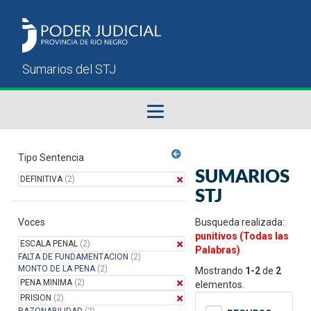
Fallos del STJ
Tipo Sentencia
SUMARIOS
DEFINITIVA
(2)
Sumarios del STJ
STJ
Voces
Manual del Usuario
Busqueda realizada:
punitivos (Todas las
ESCALA PENAL
(2)
Palabras)
FALTA DE FUNDAMENTACION
(2)
MONTO DE LA PENA
(2)
Mostrando
1-2
de
2
PENA MINIMA
(2)
elementos.
PRISION
(2)