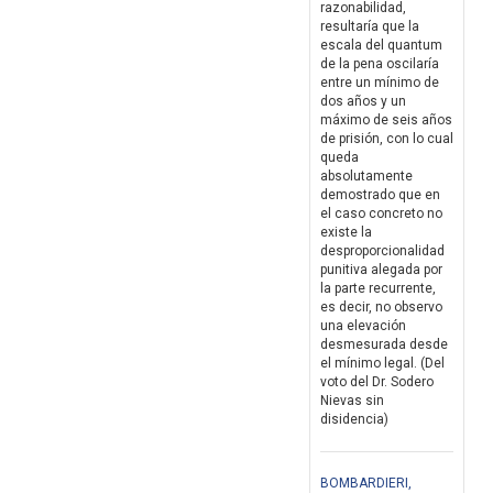
razonabilidad,
resultaría que la
escala del quantum
de la pena oscilaría
entre un mínimo de
dos años y un
máximo de seis años
de prisión, con lo cual
queda
absolutamente
demostrado que en
el caso concreto no
existe la
desproporcionalidad
punitiva alegada por
la parte recurrente,
es decir, no observo
una elevación
desmesurada desde
el mínimo legal. (Del
voto del Dr. Sodero
Nievas sin
disidencia)
BOMBARDIERI,