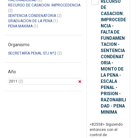
RAZONABILIDAD
(2)
RECURSO
RECURSO DE CASACION: IMPROCEDENCIA
DE
(2)
CASACION:
SENTENCIA CONDENATORIA
(2)
IMPROCEDE
GRADUACION DE LA PENA
(1)
NCIA -
PENA MAXIMA
(1)
FALTA DE
FUNDAMEN
TACION -
Organismo
SENTENCIA
SECRETARÍA PENAL STJ Nº2
(2)
CONDENAT
ORIA -
MONTO DE
Año
LA PENA -
ESCALA
2011
(2)
PENAL -
PRISION -
RAZONABILI
DAD - PENA
MINIMA
<82558> Siguiendo
entonces con el
control de