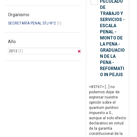
PECULADO
DE
TRABAJO Y
Organismo
SERVICIOS -
SECRETARÍA PENAL STJ Nº2
(1)
ESCALA
PENAL -
MONTO DE
Año
LA PENA -
GRADUACIO
2012
(1)
N DE LA
PENA -
REFORMATI
O IN PEJUS
<83767> […] no
podemos dejar de
expresar nuestra
opinión sobre el
quantum punitivo
impuesto a S.,
aunque al solo efecto
declarativo en virtud
de la garantía
constitucional de la