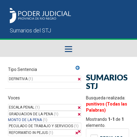
Fallos del STJ
Tipo Sentencia
SUMARIOS
DEFINITIVA
(1)
Sumarios del STJ
STJ
Voces
Manual del Usuario
Busqueda realizada:
punitivos (Todas las
ESCALA PENAL
(1)
Palabras)
GRADUACION DE LA PENA
(1)
Mostrando
1-1
de
1
MONTO DE LA PENA
(1)
elemento.
PECULADO DE TRABAJO Y SERVICIOS
(1)
REFORMATIO IN PEJUS
(1)