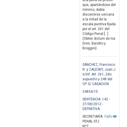
una pena de prisión
que, apartándose del
mínimo, debía
discernirse cercana
a la mitad de la
escala punitiva fijada
por el art. 261 del
Código Penal.[…]
(Obiter dictum de los
Dres. Barotto y
Broggini)
SÁNCHEZ, Francisco
R. y ZALESKY, Juan J.
s/Inf. Art. 261, 2do.
supuesto y 248 del
CP. S/ CASACION
24834/10
SENTENCIA: 142 -
27/08/2012 -
DEFINITIVA
SECRETARÍA
Fallo
PENAL STJ
Nº2