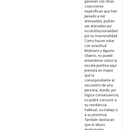
generan con otras
coacciones
específicas que han
pasado a ser
atenuadas, podrán
ser atacadas por
inconstitucionalidad
por su irracionalidad.
Como hacen notar
con exactitud
Molinario y Aguirre
Obarrio, no puede
entenderse cómo la
escala punitiva aquí
prevista es mayor
que la
correspondiente al
secuestro de una
persona, donde, por
lógica consecuencia,
no podrá concurrir a
su residencia
habitual, su trabajo o
a su provincia.
También destacan
que el abuso
deshonesto