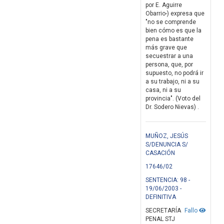
por E. Aguirre
Obarrio-) expresa que
"no se comprende
bien cómo es que la
pena es bastante
más grave que
secuestrar a una
persona, que, por
supuesto, no podrá ir
a su trabajo, ni a su
casa, ni a su
provincia". (Voto del
Dr. Sodero Nievas) .
MUÑOZ, JESÚS
S/DENUNCIA S/
CASACIÓN
17646/02
SENTENCIA: 98 -
19/06/2003 -
DEFINITIVA
SECRETARÍA
Fallo
PENAL STJ