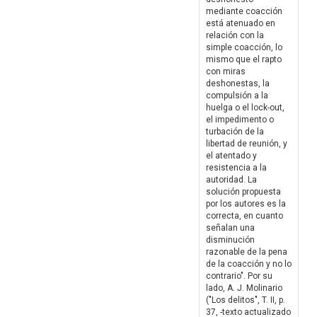
mediante coacción
está atenuado en
relación con la
simple coacción, lo
mismo que el rapto
con miras
deshonestas, la
compulsión a la
huelga o el lock-out,
el impedimento o
turbación de la
libertad de reunión, y
el atentado y
resistencia a la
autoridad. La
solución propuesta
por los autores es la
correcta, en cuanto
señalan una
disminución
razonable de la pena
de la coacción y no lo
contrario". Por su
lado, A. J. Molinario
("Los delitos", T. II, p.
37, -texto actualizado