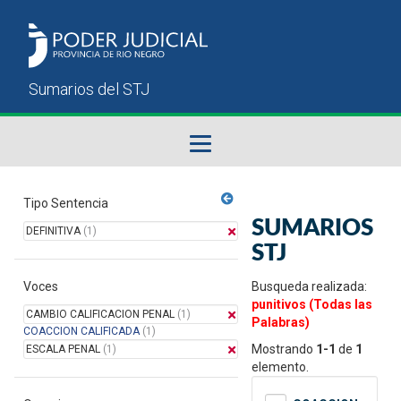
Fallos del STJ
Tipo Sentencia
SUMARIOS
DEFINITIVA
(1)
Sumarios del STJ
STJ
Voces
Manual del Usuario
Busqueda realizada:
punitivos (Todas las
CAMBIO CALIFICACION PENAL
(1)
Palabras)
COACCION CALIFICADA
(1)
Mostrando
1-1
de
1
ESCALA PENAL
(1)
elemento.