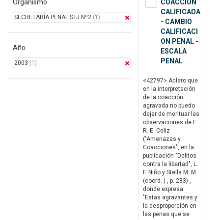
Organismo
COACCION
CALIFICADA
SECRETARÍA PENAL STJ Nº2
(1)
- CAMBIO
CALIFICACI
ON PENAL -
Año
ESCALA
PENAL
2003
(1)
<42797> Aclaro que
en la interpretación
de la coacción
agravada no puedo
dejar de merituar las
observaciones de F.
R. E. Celiz
("Amenazas y
Coacciones", en la
publicación "Delitos
contra la libertad", L.
F. Niño y Stella M. M.
(coord. ) , p. 283) ,
donde expresa:
"Estas agravantes y
la desproporción en
las penas que se