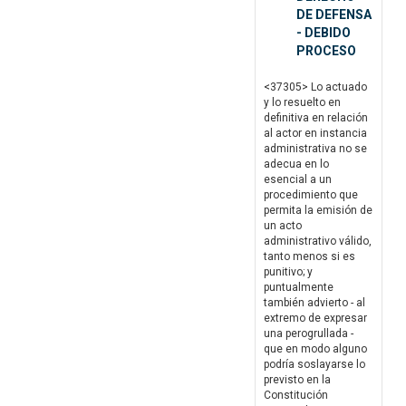
DE DEFENSA
- DEBIDO
PROCESO
<37305> Lo actuado
y lo resuelto en
definitiva en relación
al actor en instancia
administrativa no se
adecua en lo
esencial a un
procedimiento que
permita la emisión de
un acto
administrativo válido,
tanto menos si es
punitivo; y
puntualmente
también advierto - al
extremo de expresar
una perogrullada -
que en modo alguno
podría soslayarse lo
previsto en la
Constitución