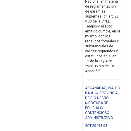
Nacional en materia
de reglamentación
de garantías
supremas (cf. art. 28,
y 33 de la C.N.).
Tampoco el acto
emitido cumple, en si
mismo, con los
recaudos formales y
substanciales de
validez requeridos y
estatuidos en el art.
12 de la Ley A N°
2938. (Voto del Dr.
Apcarián)
ARGAÑARAZ, WALDO
RAUL C/ PROVINCIA
DE RIO NEGRO
(JEFATURA DE
POLICIA) S/
CONTENCIOSO
ADMINISTRATIVO
2CT-20498-08