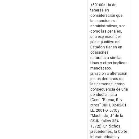
<50100> Ha de
tenerse en
consideración que
las sanciones
administrativas, son
como las penales,
una expresión del
poder punitivo del
Estado y tienen en
ocasiones
naturaleza similar.
Unas y otras implican
menoscabo,
privación o alteración
de los derechos de
las personas, como
consecuencia de una
conducta ilícita
(Conf. “Baena, R. y
otros” CIDH, 02-02-01,
LL. 2001-D, 573; y
“Machado, J.” de la
CSJN, fallos 334:
1372)). En dichos
precedentes, la Corte
Interamericana y