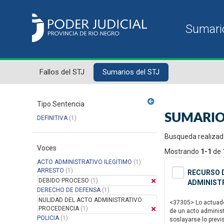
Fallos del STJ
Sumarios del STJ
Tipo Sentencia
SUMARIO
DEFINITIVA
(1)
Busqueda realizad
Voces
Mostrando
1-1
de
ACTO ADMINISTRATIVO ILEGITIMO
(1)
ARRESTO
(1)
RECURSO D
DEBIDO PROCESO
(1)
ADMINISTR
DERECHO DE DEFENSA
(1)
NULIDAD DEL ACTO ADMINISTRATIVO:
<37305> Lo actuado 
PROCEDENCIA
(1)
de un acto administ
POLICIA
(1)
soslayarse lo previ