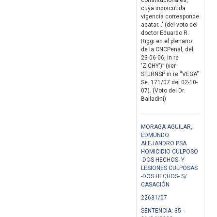
constitucionales,
cuya indiscutida
vigencia corresponde
acatar...' (del voto del
doctor Eduardo R.
Riggi en el plenario
de la CNCPenal, del
23-06-06, in re
'ZICHY')” (ver
STJRNSP in re “VEGA”
Se. 171/07 del 02-10-
07). (Voto del Dr.
Balladini)
MORAGA AGUILAR,
EDMUNDO
ALEJANDRO PSA
HOMICIDIO CULPOSO
-DOS HECHOS- Y
LESIONES CULPOSAS
-DOS HECHOS- S/
CASACIÓN
22631/07
SENTENCIA: 35 -