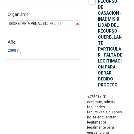
RECURSO
DE
CASACION -
Organismo
INADMISIBI
SECRETARÍA PENAL STJ Nº2
(1)
LIDAD DEL
RECURSO -
QUERELLAN
Año
TE
PARTICULA
2008
(1)
R - FALTA DE
LEGITIMACI
ON PARA
OBRAR -
DEBIDO
PROCESO
<47501> “De lo
contrario, admitir
facultades
recursivas a quienes
no se encuentran
legitimados
legalmente para
ejercer dicha