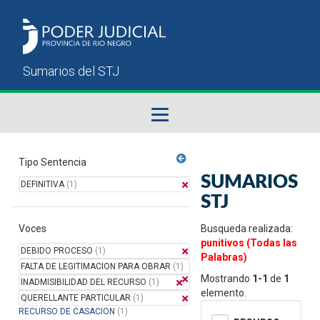
Fallos del STJ
Tipo Sentencia
SUMARIOS
DEFINITIVA
(1)
Sumarios del STJ
STJ
Voces
Manual del Usuario
Busqueda realizada:
punitivos (Todas las
DEBIDO PROCESO
(1)
Palabras)
FALTA DE LEGITIMACION PARA OBRAR
(1)
Mostrando
1-1
de
1
INADMISIBILIDAD DEL RECURSO
(1)
elemento.
QUERELLANTE PARTICULAR
(1)
RECURSO DE CASACION
(1)