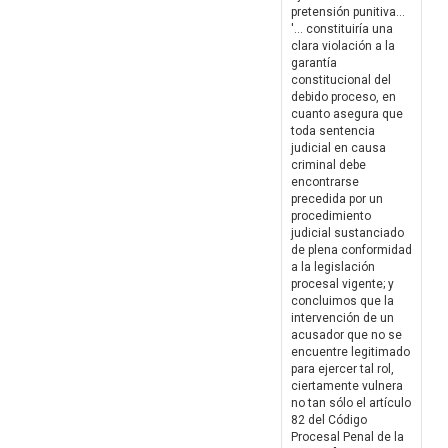
pretensión punitiva...
'... constituiría una
clara violación a la
garantía
constitucional del
debido proceso, en
cuanto asegura que
toda sentencia
judicial en causa
criminal debe
encontrarse
precedida por un
procedimiento
judicial sustanciado
de plena conformidad
a la legislación
procesal vigente; y
concluimos que la
intervención de un
acusador que no se
encuentre legitimado
para ejercer tal rol,
ciertamente vulnera
no tan sólo el artículo
82 del Código
Procesal Penal de la