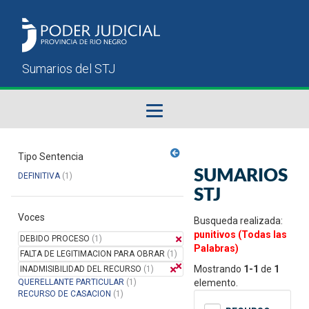
Fallos del STJ
Tipo Sentencia
SUMARIOS
DEFINITIVA
(1)
Sumarios del STJ
STJ
Voces
Manual del Usuario
Busqueda realizada:
punitivos (Todas las
DEBIDO PROCESO
(1)
Palabras)
FALTA DE LEGITIMACION PARA OBRAR
(1)
Mostrando
1-1
de
1
INADMISIBILIDAD DEL RECURSO
(1)
QUERELLANTE PARTICULAR
(1)
elemento.
RECURSO DE CASACION
(1)