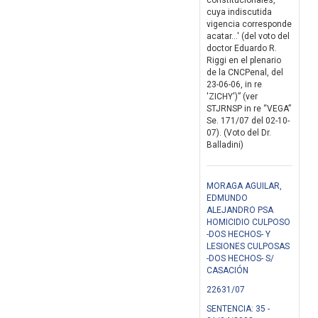
constitucionales,
cuya indiscutida
vigencia corresponde
acatar...' (del voto del
doctor Eduardo R.
Riggi en el plenario
de la CNCPenal, del
23-06-06, in re
'ZICHY')” (ver
STJRNSP in re “VEGA”
Se. 171/07 del 02-10-
07). (Voto del Dr.
Balladini)
MORAGA AGUILAR,
EDMUNDO
ALEJANDRO PSA
HOMICIDIO CULPOSO
-DOS HECHOS- Y
LESIONES CULPOSAS
-DOS HECHOS- S/
CASACIÓN
22631/07
SENTENCIA: 35 -