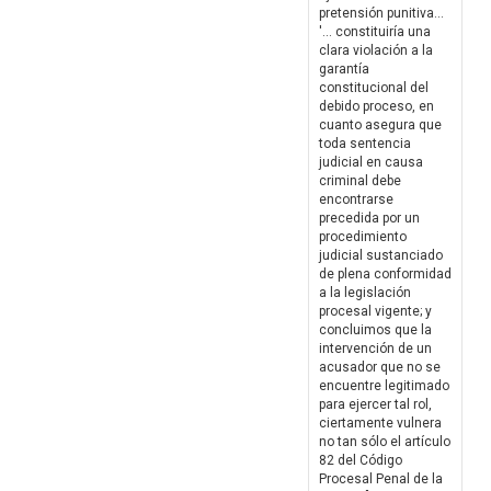
pretensión punitiva...
'... constituiría una
clara violación a la
garantía
constitucional del
debido proceso, en
cuanto asegura que
toda sentencia
judicial en causa
criminal debe
encontrarse
precedida por un
procedimiento
judicial sustanciado
de plena conformidad
a la legislación
procesal vigente; y
concluimos que la
intervención de un
acusador que no se
encuentre legitimado
para ejercer tal rol,
ciertamente vulnera
no tan sólo el artículo
82 del Código
Procesal Penal de la