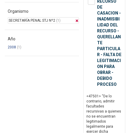
RECURSO
DE
Organismo
CASACION -
INADMISIBI
SECRETARÍA PENAL STJ Nº2
(1)
LIDAD DEL
RECURSO -
QUERELLAN
Año
TE
2008
(1)
PARTICULA
R - FALTA DE
LEGITIMACI
ON PARA
OBRAR -
DEBIDO
PROCESO
<47501> “De lo
contrario, admitir
facultades
recursivas a quienes
no se encuentran
legitimados
legalmente para
ejercer dicha