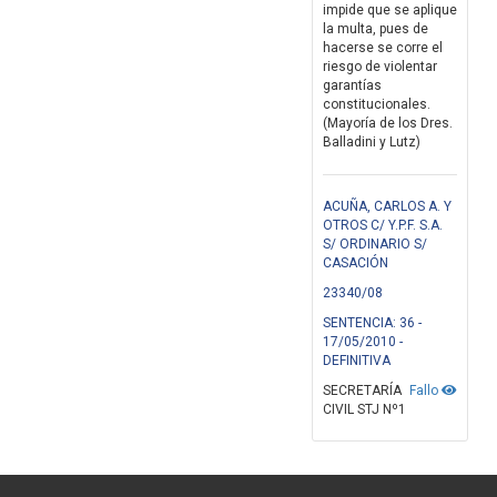
impide que se aplique
la multa, pues de
hacerse se corre el
riesgo de violentar
garantías
constitucionales.
(Mayoría de los Dres.
Balladini y Lutz)
ACUÑA, CARLOS A. Y
OTROS C/ Y.P.F. S.A.
S/ ORDINARIO S/
CASACIÓN
23340/08
SENTENCIA: 36 -
17/05/2010 -
DEFINITIVA
SECRETARÍA
Fallo
CIVIL STJ Nº1