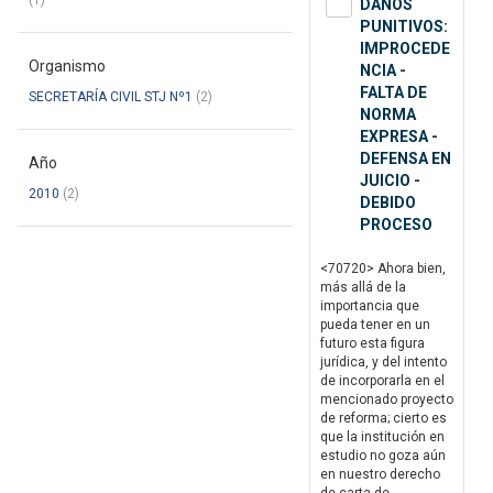
(1)
DAÑOS
PUNITIVOS:
IMPROCEDE
Organismo
NCIA -
FALTA DE
SECRETARÍA CIVIL STJ Nº1
(2)
NORMA
EXPRESA -
DEFENSA EN
Año
JUICIO -
2010
(2)
DEBIDO
PROCESO
<70720> Ahora bien,
más allá de la
importancia que
pueda tener en un
futuro esta figura
jurídica, y del intento
de incorporarla en el
mencionado proyecto
de reforma; cierto es
que la institución en
estudio no goza aún
en nuestro derecho