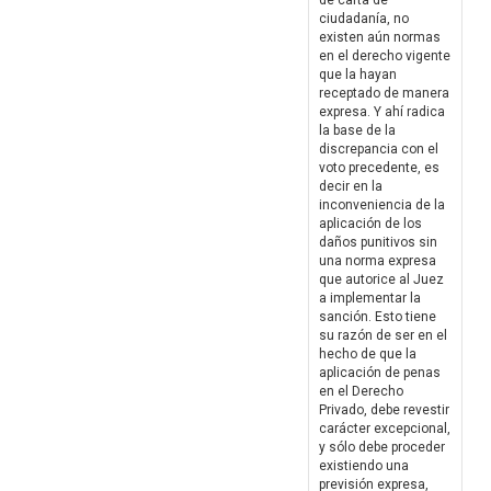
de carta de
ciudadanía, no
existen aún normas
en el derecho vigente
que la hayan
receptado de manera
expresa. Y ahí radica
la base de la
discrepancia con el
voto precedente, es
decir en la
inconveniencia de la
aplicación de los
daños punitivos sin
una norma expresa
que autorice al Juez
a implementar la
sanción. Esto tiene
su razón de ser en el
hecho de que la
aplicación de penas
en el Derecho
Privado, debe revestir
carácter excepcional,
y sólo debe proceder
existiendo una
previsión expresa,