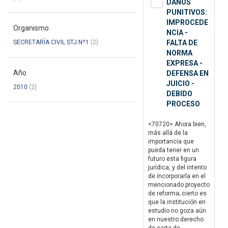
DAÑOS
PUNITIVOS:
IMPROCEDE
Organismo
NCIA -
SECRETARÍA CIVIL STJ Nº1
(2)
FALTA DE
NORMA
EXPRESA -
Año
DEFENSA EN
JUICIO -
2010
(2)
DEBIDO
PROCESO
<70720> Ahora bien,
más allá de la
importancia que
pueda tener en un
futuro esta figura
jurídica, y del intento
de incorporarla en el
mencionado proyecto
de reforma; cierto es
que la institución en
estudio no goza aún
en nuestro derecho