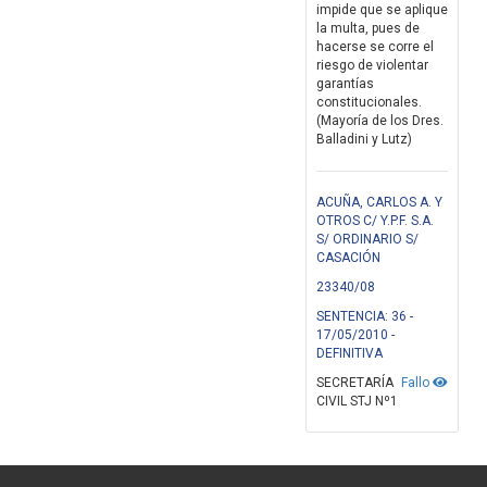
impide que se aplique
la multa, pues de
hacerse se corre el
riesgo de violentar
garantías
constitucionales.
(Mayoría de los Dres.
Balladini y Lutz)
ACUÑA, CARLOS A. Y
OTROS C/ Y.P.F. S.A.
S/ ORDINARIO S/
CASACIÓN
23340/08
SENTENCIA: 36 -
17/05/2010 -
DEFINITIVA
SECRETARÍA
Fallo
CIVIL STJ Nº1