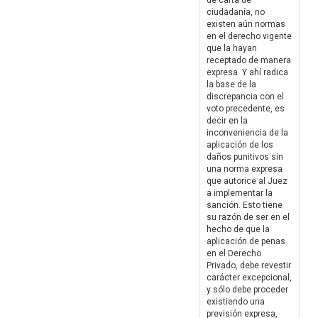
de carta de
ciudadanía, no
existen aún normas
en el derecho vigente
que la hayan
receptado de manera
expresa. Y ahí radica
la base de la
discrepancia con el
voto precedente, es
decir en la
inconveniencia de la
aplicación de los
daños punitivos sin
una norma expresa
que autorice al Juez
a implementar la
sanción. Esto tiene
su razón de ser en el
hecho de que la
aplicación de penas
en el Derecho
Privado, debe revestir
carácter excepcional,
y sólo debe proceder
existiendo una
previsión expresa,