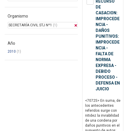
RECURSO
DE
CASACION:
Organismo
IMPROCEDE
NCIA -
SECRETARÍA CIVIL STJ Nº1
(1)
DAÑOS
PUNITIVOS:
IMPROCEDE
Año
NCIA -
2010
(1)
FALTA DE
NORMA
EXPRESA -
DEBIDO
PROCESO -
DEFENSA EN
JUICIO
<70725> En suma, de
los antecedentes
referidos surge con
nitidez la inviabilidad
de una condena por
daños punitivos en el
supuesto de autos;