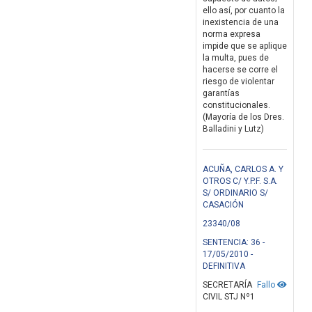
ello así, por cuanto la
inexistencia de una
norma expresa
impide que se aplique
la multa, pues de
hacerse se corre el
riesgo de violentar
garantías
constitucionales.
(Mayoría de los Dres.
Balladini y Lutz)
ACUÑA, CARLOS A. Y
OTROS C/ Y.P.F. S.A.
S/ ORDINARIO S/
CASACIÓN
23340/08
SENTENCIA: 36 -
17/05/2010 -
DEFINITIVA
SECRETARÍA
Fallo
CIVIL STJ Nº1