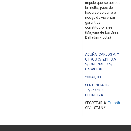
impide que se aplique
la multa, pues de
hacerse se corre el
riesgo de violentar
garantías
constitucionales.
(Mayoría de los Dres.
Balladini y Lutz)
ACUÑA, CARLOS A. Y
OTROS C/ Y.P.F. S.A.
S/ ORDINARIO S/
CASACIÓN
23340/08
SENTENCIA: 36 -
17/05/2010 -
DEFINITIVA
SECRETARÍA
Fallo
CIVIL STJ Nº1