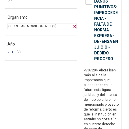
(1)
DAÑOS
PUNITIVOS:
IMPROCEDE
Organismo
NCIA -
FALTA DE
SECRETARÍA CIVIL STJ Nº1
(2)
NORMA
EXPRESA -
DEFENSA EN
Año
JUICIO -
2010
(2)
DEBIDO
PROCESO
<70720> Ahora bien,
más allá de la
importancia que
pueda tener en un
futuro esta figura
jurídica, y del intento
de incorporarla en el
mencionado proyecto
de reforma; cierto es
que la institución en
estudio no goza aún
en nuestro derecho