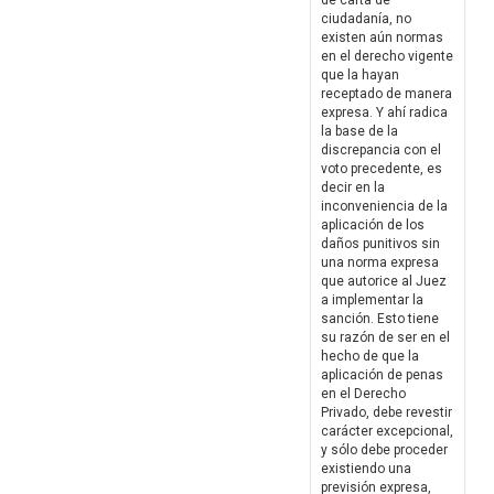
de carta de
ciudadanía, no
existen aún normas
en el derecho vigente
que la hayan
receptado de manera
expresa. Y ahí radica
la base de la
discrepancia con el
voto precedente, es
decir en la
inconveniencia de la
aplicación de los
daños punitivos sin
una norma expresa
que autorice al Juez
a implementar la
sanción. Esto tiene
su razón de ser en el
hecho de que la
aplicación de penas
en el Derecho
Privado, debe revestir
carácter excepcional,
y sólo debe proceder
existiendo una
previsión expresa,