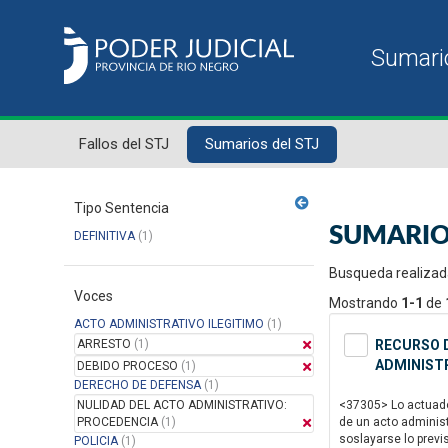
Fallos del STJ
Sumarios del STJ
Tipo Sentencia
SUMARIO
DEFINITIVA
(1)
Busqueda realizad
Voces
Mostrando
1-1
de
ACTO ADMINISTRATIVO ILEGITIMO
(1)
ARRESTO
(1)
RECURSO D
ADMINISTR
DEBIDO PROCESO
(1)
DERECHO DE DEFENSA
(1)
NULIDAD DEL ACTO ADMINISTRATIVO:
<37305> Lo actuado 
PROCEDENCIA
(1)
de un acto administ
soslayarse lo previ
POLICIA
(1)