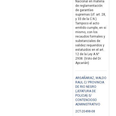
Nacional en materia
de reglamentación
de garantías
supremas (cf. art. 28,
y 33 de la C.N.).
Tampoco el acto
emitido cumple, en si
mismo, con los
recaudos formales y
substanciales de
validez requeridos y
estatuidos en el art.
12 de la Ley A N°
2938. (Voto del Dr.
Apcarián)
ARGAÑARAZ, WALDO
RAUL C/ PROVINCIA
DE RIO NEGRO
(JEFATURA DE
POLICIA) S/
CONTENCIOSO
ADMINISTRATIVO
2CT-20498-08