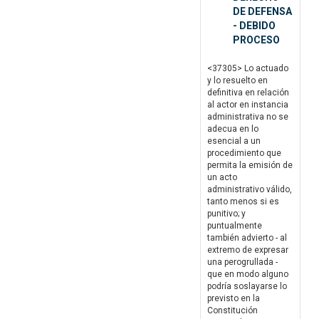
DE DEFENSA
- DEBIDO
PROCESO
<37305> Lo actuado
y lo resuelto en
definitiva en relación
al actor en instancia
administrativa no se
adecua en lo
esencial a un
procedimiento que
permita la emisión de
un acto
administrativo válido,
tanto menos si es
punitivo; y
puntualmente
también advierto - al
extremo de expresar
una perogrullada -
que en modo alguno
podría soslayarse lo
previsto en la
Constitución