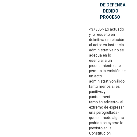
DE DEFENSA
- DEBIDO
PROCESO
<37305> Lo actuado
y lo resuelto en
definitiva en relación
al actor en instancia
administrativa no se
adecua en lo
esencial a un
procedimiento que
permita la emisión de
un acto
administrativo válido,
tanto menos si es
punitivo; y
puntualmente
también advierto - al
extremo de expresar
una perogrullada -
que en modo alguno
podría soslayarse lo
previsto en la
Constitución