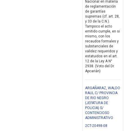
Nacional en materia
de reglamentación
de garantías
supremas (cf. art. 28,
y 33 de la C.N.).
Tampoco el acto
emitido cumple, en si
mismo, con los
recaudos formales y
substanciales de
validez requeridos y
estatuidos en el art.
12 de la Ley A N°
2938. (Voto del Dr.
Apcarián)
ARGAÑARAZ, WALDO
RAUL C/ PROVINCIA
DE RIO NEGRO
(JEFATURA DE
POLICIA) S/
CONTENCIOSO
ADMINISTRATIVO
2CT-20498-08