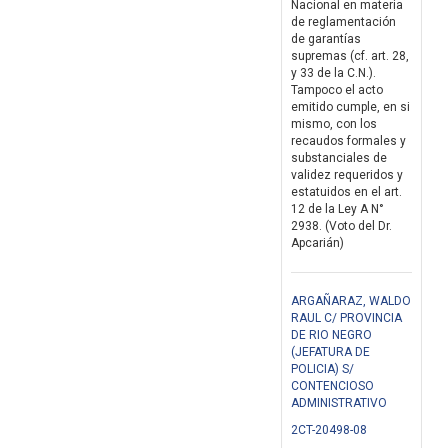
Nacional en materia
de reglamentación
de garantías
supremas (cf. art. 28,
y 33 de la C.N.).
Tampoco el acto
emitido cumple, en si
mismo, con los
recaudos formales y
substanciales de
validez requeridos y
estatuidos en el art.
12 de la Ley A N°
2938. (Voto del Dr.
Apcarián)
ARGAÑARAZ, WALDO
RAUL C/ PROVINCIA
DE RIO NEGRO
(JEFATURA DE
POLICIA) S/
CONTENCIOSO
ADMINISTRATIVO
2CT-20498-08