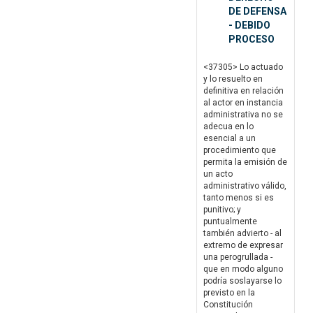
DE DEFENSA
- DEBIDO
PROCESO
<37305> Lo actuado
y lo resuelto en
definitiva en relación
al actor en instancia
administrativa no se
adecua en lo
esencial a un
procedimiento que
permita la emisión de
un acto
administrativo válido,
tanto menos si es
punitivo; y
puntualmente
también advierto - al
extremo de expresar
una perogrullada -
que en modo alguno
podría soslayarse lo
previsto en la
Constitución