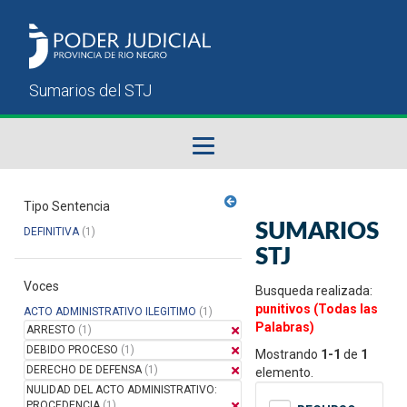
Fallos del STJ
Tipo Sentencia
SUMARIOS
DEFINITIVA
(1)
Sumarios del STJ
STJ
Voces
Manual del Usuario
Busqueda realizada:
punitivos (Todas las
ACTO ADMINISTRATIVO ILEGITIMO
(1)
Palabras)
ARRESTO
(1)
DEBIDO PROCESO
(1)
Mostrando
1-1
de
1
DERECHO DE DEFENSA
(1)
elemento.
NULIDAD DEL ACTO ADMINISTRATIVO:
PROCEDENCIA
(1)