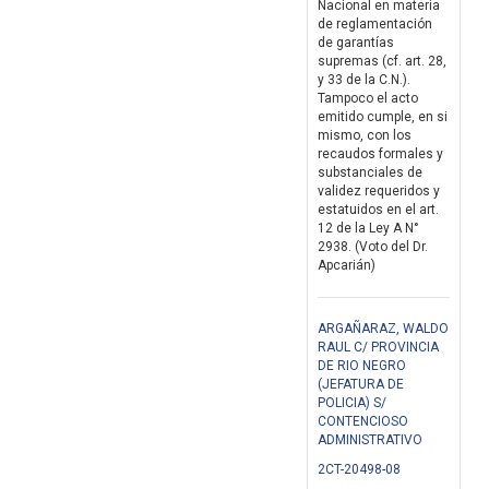
Nacional en materia
de reglamentación
de garantías
supremas (cf. art. 28,
y 33 de la C.N.).
Tampoco el acto
emitido cumple, en si
mismo, con los
recaudos formales y
substanciales de
validez requeridos y
estatuidos en el art.
12 de la Ley A N°
2938. (Voto del Dr.
Apcarián)
ARGAÑARAZ, WALDO
RAUL C/ PROVINCIA
DE RIO NEGRO
(JEFATURA DE
POLICIA) S/
CONTENCIOSO
ADMINISTRATIVO
2CT-20498-08