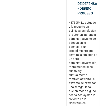
DE DEFENSA
- DEBIDO
PROCESO
<37305> Lo actuado
y lo resuelto en
definitiva en relación
al actor en instancia
administrativa no se
adecua en lo
esencial a un
procedimiento que
permita la emisión de
un acto
administrativo válido,
tanto menos si es
punitivo; y
puntualmente
también advierto - al
extremo de expresar
una perogrullada -
que en modo alguno
podría soslayarse lo
previsto en la
Constitución